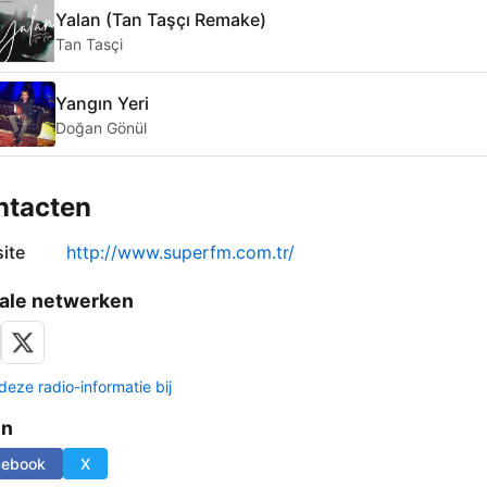
Yalan (Tan Taşçı Remake)
Tan Tasçi
Yangın Yeri
Doğan Gönül
ntacten
ite
http://www.superfm.com.tr/
ale netwerken
deze radio-informatie bij
en
cebook
X