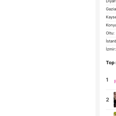
Diyar
Gazia
Kayse
Kony
Oltu:
İstan
İzmir:
Top
1
2