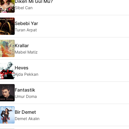
Diken Mi Gül Mü?
Sibel Can
Sebebi Yar
Turan Arpat
Krallar
Mabel Matiz
Heves
Ajda Pekkan
Fantastik
Umur Doma
Bir Demet
Demet Akalın