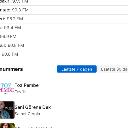
bakır:
97.5 FM
ntep:
99.3 FM
ri:
96.2 FM
a:
93.4 FM
99.9 FM
bul:
90.8 FM
90.8 FM
 nummers
Laatste 7 dagen
Laatste 30 d
Toz Pembe
Tevfik
Seni Görene Dek
Samet Gergin