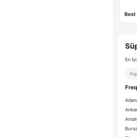
Best
Sü
En İy
Pop
Freq
Adan
Ankar
Antal
Bursa