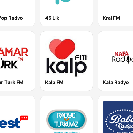
 Pop Radyo
45 Lik
Kral FM
r Turk FM
Kalp FM
Kafa Radyo