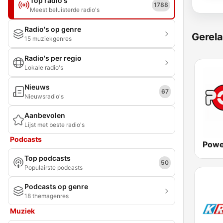
Top radio's
1788
Meest beluisterde radio's
Radio's op genre
Gerela
15 muziekgenres
Radio's per regio
Lokale radio's
Nieuws
67
Nieuwsradio's
Aanbevolen
Lijst met beste radio's
Podcasts
Powe
Top podcasts
50
Populairste podcasts
Podcasts op genre
18 themagenres
Muziek