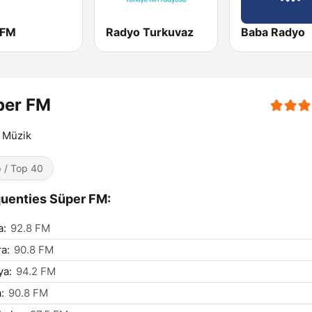
 FM
Radyo Turkuvaz
Baba Radyo
per FM
i Müzik
 / Top 40
uenties Süper FM:
a:
92.8 FM
a:
90.8 FM
ya:
94.2 FM
:
90.8 FM