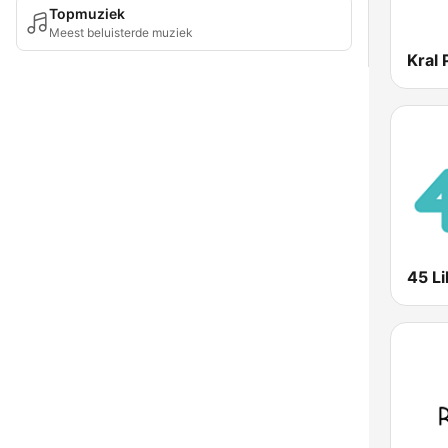
Topmuziek
Meest beluisterde muziek
Kral
45 Li