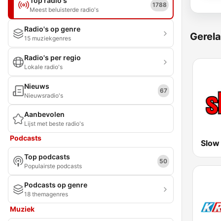
Top radio's
1788
Meest beluisterde radio's
Radio's op genre
Gerela
15 muziekgenres
Radio's per regio
Lokale radio's
Nieuws
67
Nieuwsradio's
Aanbevolen
Lijst met beste radio's
Podcasts
Slow
Top podcasts
50
Populairste podcasts
Podcasts op genre
18 themagenres
Muziek