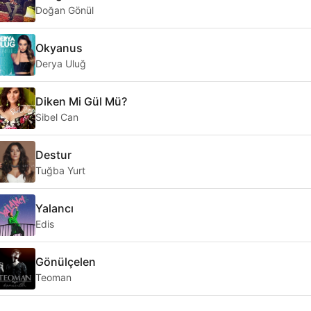
Doğan Gönül
Okyanus
Derya Uluğ
Diken Mi Gül Mü?
Sibel Can
Destur
Tuğba Yurt
Yalancı
Edis
Gönülçelen
Teoman