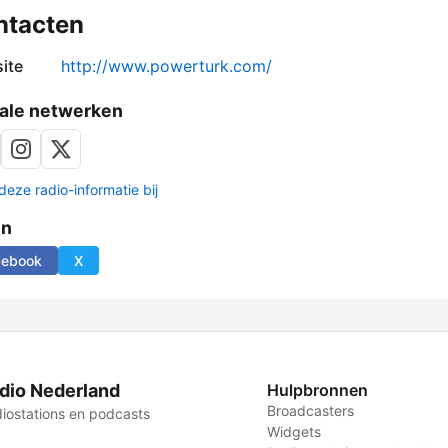
ntacten
ite
http://www.powerturk.com/
ale netwerken
deze radio-informatie bij
en
cebook
X
dio Nederland
Hulpbronnen
Broadcasters
iostations en podcasts
Widgets