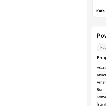
Kafa
Po
Pop
Freq
Adan
Ankar
Antal
Bursa
Kony
İstan