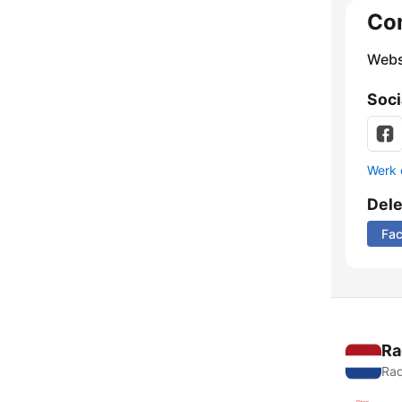
Co
Webs
Soci
Werk 
Del
Fa
Ra
Rad