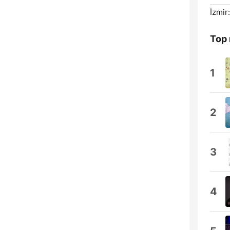
İzmir:
Top
1
2
3
4