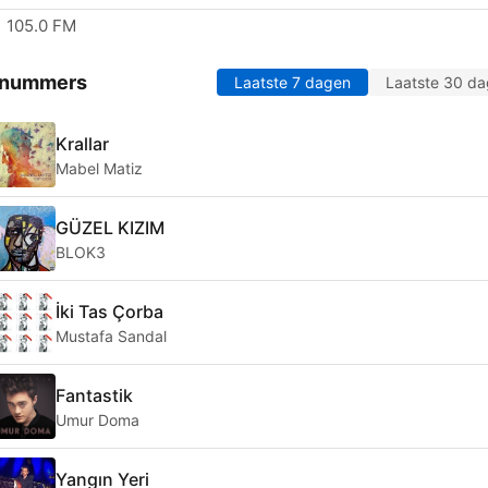
105.0 FM
 nummers
Laatste 7 dagen
Laatste 30 d
Krallar
Mabel Matiz
GÜZEL KIZIM
BLOK3
İki Tas Çorba
Mustafa Sandal
Fantastik
Umur Doma
Yangın Yeri