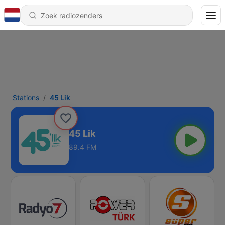
Stations
45 Lik
45 Lik
89.4 FM