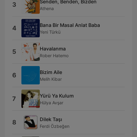
Senden, Benden, Bizden
3
Athena
Bana Bir Masal Anlat Baba
4
Yeni Türkü
Havalanma
5
Rober Hatemo
Bizim Aile
6
Melih Kibar
Yürü Ya Kulum
7
Hülya Avşar
Dilek Taşı
8
Ferdi Özbeğen