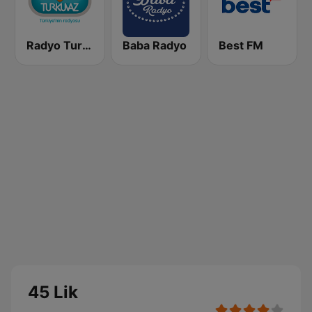
Radyo Turkuvaz
Baba Radyo
Best FM
45 Lik