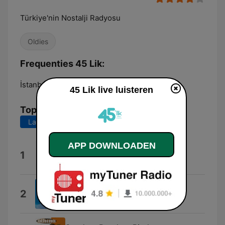
Türkiye'nin Nostalji Radyosu
Oldies
Frequenties 45 Lik:
İstanbul:
89.4 FM
45 Lik live luisteren
Top nummers
Laatste 7 dagen
Laatste 30 dagen
APP DOWNLOADEN
Aşk Eski Bir Yalan
1
Hurşid Yenigün
Anlıyorsun Değil Mi
2
Barış Manço