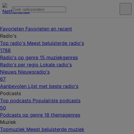
Favorieten
Favorieten en recent
Radio's
Top radio's
Meest beluisterde radio's
1788
Radio's op genre
15 muziekgenres
Radio's per regio
Lokale radio's
Nieuws
Nieuwsradio's
67
Aanbevolen
Lijst met beste radio's
Podcasts
Top podcasts
Populairste podcasts
50
Podcasts op genre
18 themagenres
Muziek
Topmuziek
Meest beluisterde muziek