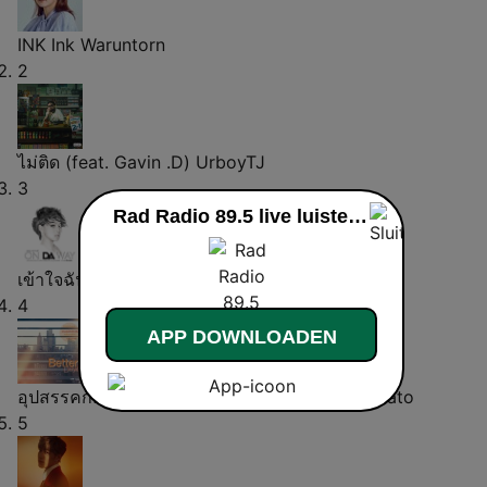
INK
Ink Waruntorn
2
ไม่ติด (feat. Gavin .D)
UrboyTJ
3
Rad Radio 89.5 live luisteren
เข้าใจฉันไหม (feat. ตู่ ภพธร)
Da Endorphine
4
APP DOWNLOADEN
อุปสรรคก่อให้รักบังเกิด (feat. สิงโต นำโชค)
Potato
5