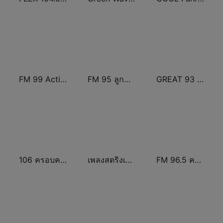
FM 99 Active Radio
FM 95 ลูกทุ่งมหานคร อสมท
GREAT 93 | ONLINE
106 ครอบครัวข่าว
เพลงสตริงเก่า Eingdoi Radio
FM 96.5 คลื่นความคิด Thinking Radio