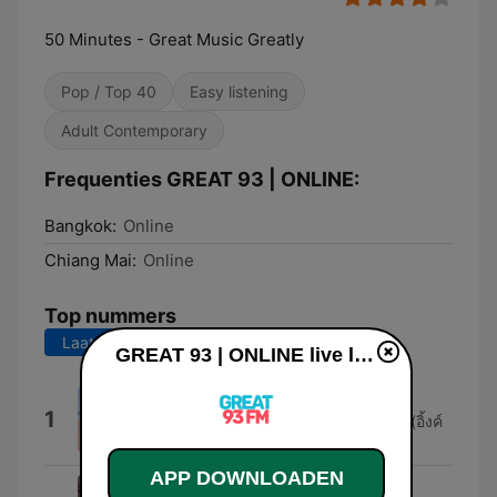
50 Minutes - Great Music Greatly
Pop / Top 40
Easy listening
Adult Contemporary
Frequenties GREAT 93 | ONLINE:
Bangkok:
Online
Chiang Mai:
Online
Top nummers
Laatste 7 dagen
Laatste 30 dagen
GREAT 93 | ONLINE live luisteren
Let's Scoop Colorful Colorfun
1
Three Man Down และ Ink Waruntorn (อิ้งค์
วรันธร)
APP DOWNLOADEN
ขอให้รักบังเกิด