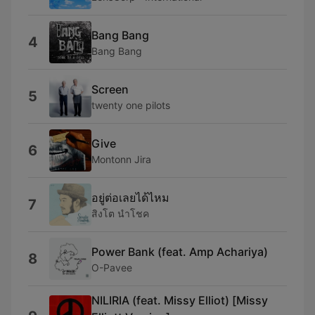
Bang Bang
4
Bang Bang
Screen
5
twenty one pilots
Give
6
Montonn Jira
อยู่ต่อเลยได้ไหม
7
สิงโต นำโชค
Power Bank (feat. Amp Achariya)
8
O-Pavee
NILIRIA (feat. Missy Elliot) [Missy