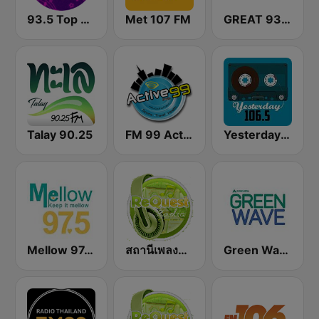
93.5 Top Radio FM
Met 107 FM
GREAT 93 | ONLINE
Talay 90.25
FM 99 Active Radio
Yesterday 106.5 FM
Mellow 97.5 FM
สถานีเพลงสตริง Request Radio
Green Wave 106.5 FM