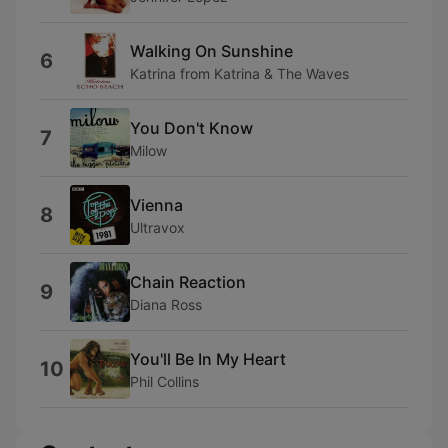
Walking On Sunshine
6
Katrina from Katrina & The Waves
You Don't Know
7
Milow
Vienna
8
Ultravox
Chain Reaction
9
Diana Ross
You'll Be In My Heart
10
Phil Collins