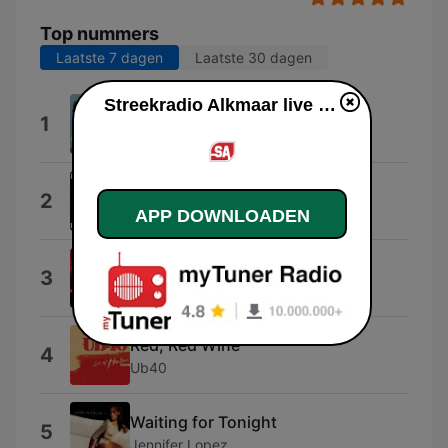
Top nummers
Laatste 7 dagen
Laatste 30 dagen
Streekradio Alkmaar live luisteren
Be My Lover
1
La Bouche
The Sign
2
Ace of Base
APP DOWNLOADEN
Wonderwall
3
オアシス
Red, Red Wine
4
Ub40
Waiting for Tonight
5
Jennifer Lopez