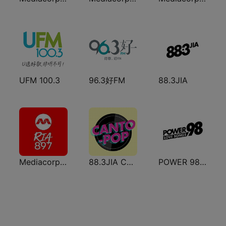
UFM 100.3
96.3好FM
88.3JIA
Mediacorp Ria 897
88.3JIA CANTO POP
POWER 98 LOVE SONGS