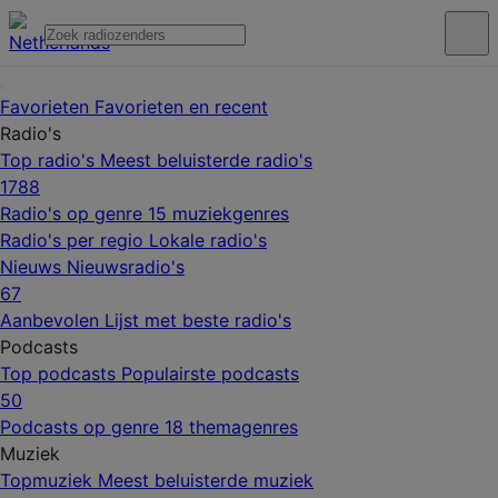
Favorieten
Favorieten en recent
Radio's
Top radio's
Meest beluisterde radio's
1788
Radio's op genre
15 muziekgenres
Radio's per regio
Lokale radio's
Nieuws
Nieuwsradio's
67
Aanbevolen
Lijst met beste radio's
Podcasts
Top podcasts
Populairste podcasts
50
Podcasts op genre
18 themagenres
Muziek
Topmuziek
Meest beluisterde muziek