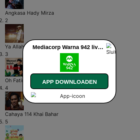
Angkasa
Hady Mirza
2
Ya Allah
Lah Ahmad
Mediacorp Warna 942 live luisteren
3
Oh Fatimah
A. Ramlie
APP DOWNLOADEN
4
Cahaya 114
Khai Bahar
5