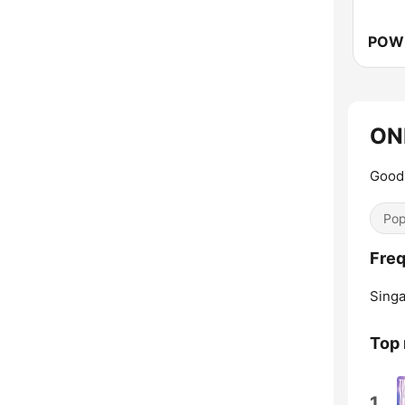
ON
Good 
Pop
Freq
Singa
Top
1