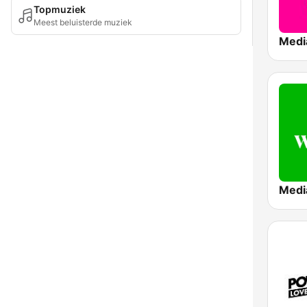
Topmuziek
Meest beluisterde muziek
Medi