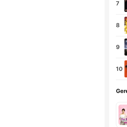
7
8
9
10
Ger