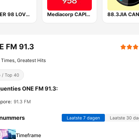
POWER 98 LOVE SONGS
Mediacorp CAPITAL 958
E FM 91.3
Times, Greatest Hits
 / Top 40
uenties ONE FM 91.3:
pore:
91.3 FM
 nummers
Laatste 7 dagen
Laatste 30 d
Timeframe