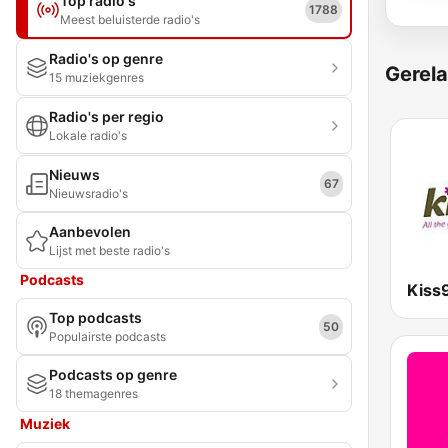
Top radio's
1788
Meest beluisterde radio's
Radio's op genre
Gerela
15 muziekgenres
Radio's per regio
Lokale radio's
Nieuws
67
Nieuwsradio's
Aanbevolen
Lijst met beste radio's
Podcasts
Kiss
Top podcasts
50
Populairste podcasts
Podcasts op genre
18 themagenres
Muziek