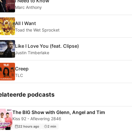
I Need to Know
Marc Anthony
All I Want
Toad the Wet Sprocket
Like I Love You (feat. Clipse)
Justin Timberlake
Creep
TLC
elateerde podcasts
The BIG Show with Glenn, Angel and Tim
Kiss 92 - Aflevering 2846
22 hours ago
2 min