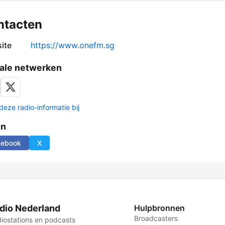
ntacten
ite
https://www.onefm.sg
ale netwerken
deze radio-informatie bij
en
cebook
X
dio Nederland
Hulpbronnen
Broadcasters
iostations en podcasts