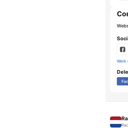
Co
Webs
Soci
Werk 
Del
Fa
Ra
Rad