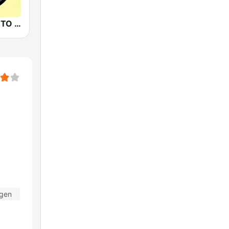
88.3JIA CANTO POP
agen