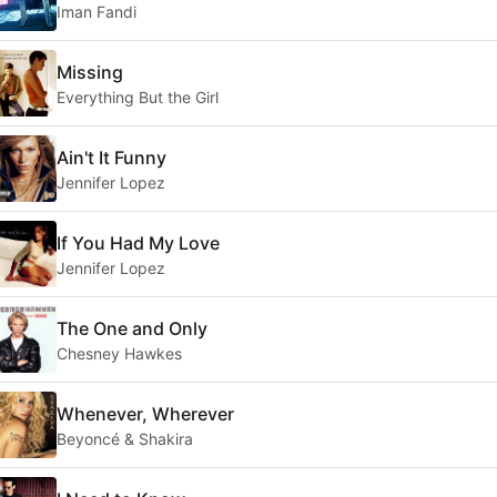
Iman Fandi
Missing
Everything But the Girl
Ain't It Funny
Jennifer Lopez
If You Had My Love
Jennifer Lopez
The One and Only
Chesney Hawkes
Whenever, Wherever
Beyoncé & Shakira