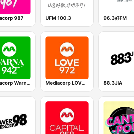
acorp 987
UFM 100.3
96.3好FM
Mediacorp Warna 942
Mediacorp LOVE 972
88.3JIA