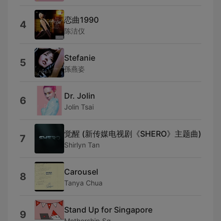
恋曲1990
4
陈洁仪
Stefanie
5
孫燕姿
Dr. Jolin
6
Jolin Tsai
觉醒 (新传媒电视剧《SHERO》主题曲)
7
Shirlyn Tan
Carousel
8
Tanya Chua
Stand Up for Singapore
9
Mothership.Sg