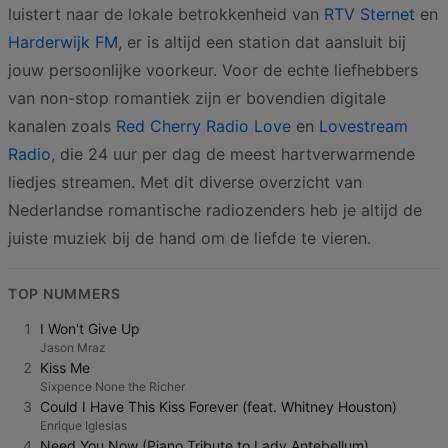
luistert naar de lokale betrokkenheid van
RTV Sternet
en
Harderwijk FM
, er is altijd een station dat aansluit bij
jouw persoonlijke voorkeur. Voor de echte liefhebbers
van non-stop romantiek zijn er bovendien digitale
kanalen zoals
Red Cherry Radio Love
en
Lovestream
Radio
, die 24 uur per dag de meest hartverwarmende
liedjes streamen. Met dit diverse overzicht van
Nederlandse romantische radiozenders heb je altijd de
juiste muziek bij de hand om de liefde te vieren.
TOP NUMMERS
1
I Won't Give Up
Jason Mraz
2
Kiss Me
Sixpence None the Richer
3
Could I Have This Kiss Forever (feat. Whitney Houston)
Enrique Iglesias
4
Need You Now (Piano Tribute to Lady Antebellum)