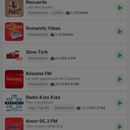
Recuerda
Latin Recuerdos!
Romantisch
Latino
5.5K
Online
Romantic Vibes
Romantisch
3.2K
Online
Slow Türk
Romantisch
403
95.3 FM
Bésame FM
La radio apasionada de Colombia
Romantisch
38.5K
94.9 FM
Radio Kiss Kiss
Play everywhere
Pop / Top 40
Romantisch
12.5K
97.2 FM
Amor 95.3 FM
Sólo música romántica