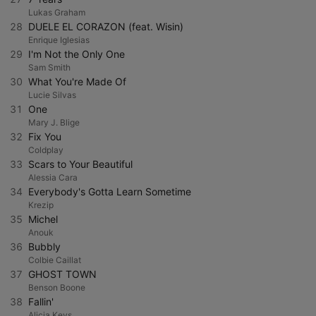
Lukas Graham
28
DUELE EL CORAZON (feat. Wisin)
Enrique Iglesias
29
I'm Not the Only One
Sam Smith
30
What You're Made Of
Lucie Silvas
31
One
Mary J. Blige
32
Fix You
Coldplay
33
Scars to Your Beautiful
Alessia Cara
34
Everybody's Gotta Learn Sometime
Krezip
35
Michel
Anouk
36
Bubbly
Colbie Caillat
37
GHOST TOWN
Benson Boone
38
Fallin'
Alicia Keys