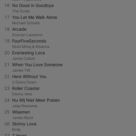
16
No Good in Goodbye
The Script
17
You Let Me Walk Alone
Michael Schulte
18
Arcade
Duncan Laurence
19
FourFiveSeconds
Nicki Minaj & Rihanna
20
Everlasting Love
Jamie Cullum
21
When You Love Someone
James TW
22
Here Without You
3 Doors Down
23
Roller Coaster
Danny Vera
24
Nu Wij Niet Meer Praten
Jaap Reesema
25
Wisemen
James Blunt
26
Skinny Love
Birdy
27
7 Years