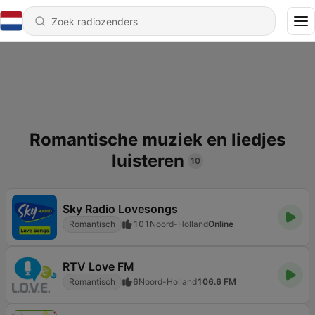
Romantische muziek en liedjes
luisteren
10
Sky Radio Lovesongs
Romantisch
101
Noord-Holland
Online
RTV Love FM
Romantisch
6
Noord-Holland
106.6 FM