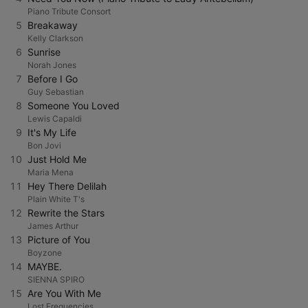
Piano Tribute Consort
5
Breakaway
Kelly Clarkson
6
Sunrise
Norah Jones
7
Before I Go
Guy Sebastian
8
Someone You Loved
Lewis Capaldi
9
It's My Life
Bon Jovi
10
Just Hold Me
Maria Mena
11
Hey There Delilah
Plain White T's
12
Rewrite the Stars
James Arthur
13
Picture of You
Boyzone
14
MAYBE.
SIENNA SPIRO
15
Are You With Me
Lost Frequencies