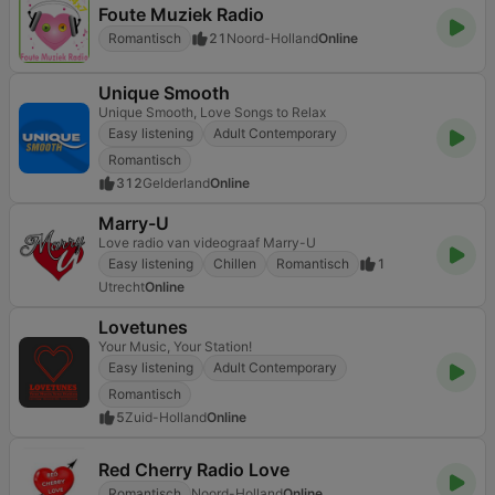
Foute Muziek Radio
Romantisch
21
Noord-Holland
Online
Unique Smooth
Unique Smooth, Love Songs to Relax
Easy listening
Adult Contemporary
Romantisch
312
Gelderland
Online
Marry-U
Love radio van videograaf Marry-U
Easy listening
Chillen
Romantisch
1
Utrecht
Online
Lovetunes
Your Music, Your Station!
Easy listening
Adult Contemporary
Romantisch
5
Zuid-Holland
Online
Red Cherry Radio Love
Romantisch
Noord-Holland
Online