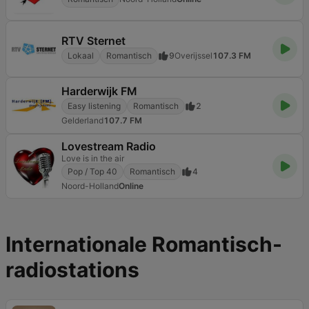
RTV Sternet
Lokaal
Romantisch
9
Overijssel
107.3 FM
Harderwijk FM
Easy listening
Romantisch
2
Gelderland
107.7 FM
Lovestream Radio
Love is in the air
Pop / Top 40
Romantisch
4
Noord-Holland
Online
Internationale Romantisch-
radiostations