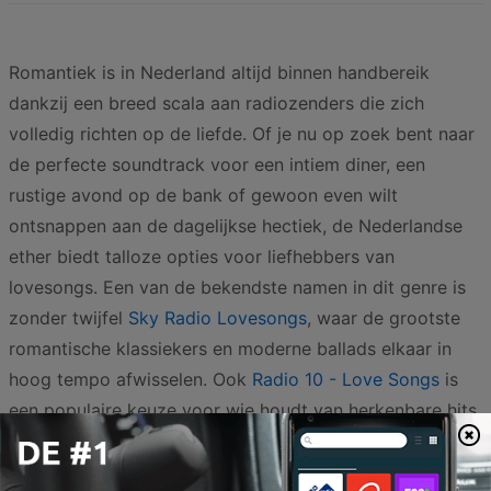
Romantiek is in Nederland altijd binnen handbereik
dankzij een breed scala aan radiozenders die zich
volledig richten op de liefde. Of je nu op zoek bent naar
de perfecte soundtrack voor een intiem diner, een
rustige avond op de bank of gewoon even wilt
ontsnappen aan de dagelijkse hectiek, de Nederlandse
ether biedt talloze opties voor liefhebbers van
lovesongs. Een van de bekendste namen in dit genre is
zonder twijfel
Sky Radio Lovesongs
, waar de grootste
romantische klassiekers en moderne ballads elkaar in
hoog tempo afwisselen. Ook
Radio 10 - Love Songs
is
een populaire keuze voor wie houdt van herkenbare hits
die direct een warme sfeer creëren.
Voor wie houdt van een iets verfijnder en rustiger geluid,