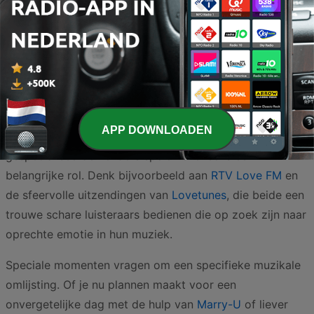
biedt
Unique Smooth
een prachtige mix van melodieuze
muziek en ontspannen klanken die perfect passen bij
een moment van zelfreflectie. Aan de andere kant van
het spectrum vinden we zenders zoals
Foute Muziek
Radio
, waar de romantiek vaak met een knipoog wordt
gebracht via bekende meezingers en nostalgische
APP DOWNLOADEN
klassiekers die iedereen wel kent. Regionale en
gespecialiseerde zenders spelen eveneens een
belangrijke rol. Denk bijvoorbeeld aan
RTV Love FM
en
de sfeervolle uitzendingen van
Lovetunes
, die beide een
trouwe schare luisteraars bedienen die op zoek zijn naar
oprechte emotie in hun muziek.
Speciale momenten vragen om een specifieke muzikale
omlijsting. Of je nu plannen maakt voor een
onvergetelijke dag met de hulp van
Marry-U
of liever