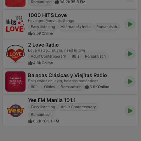
Romantisch
36.2K
95.3 FM
1000 HITS Love
Love and Romantic Songs
Easy listening
Alternatief / Indie
Romantisch
3.5K
Online
2 Love Radio
Love Radio... all you need is love.
Adult Contemporary
80's
Romantisch
4.6K
Online
Baladas Clásicas y Viejitas Radio
Solo éxitos del ayer, baladas románticas
80's
Oldies
Romantisch
3.6K
Online
Yes FM Manila 101.1
Easy listening
Adult Contemporary
Romantisch
6.2K
101.1 FM