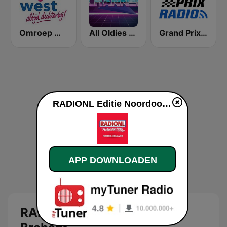
Omroep West
All Oldies Channel
Grand Prix Radio BE
RADIONL Editie Noordoost-Brabant live luisteren
APP DOWNLOADEN
RADIONL Editie Noordoost-