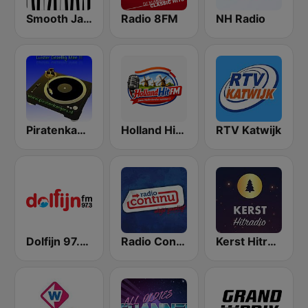
Smooth Jazz - Groov
Radio 8FM
NH Radio
Piratenkanjers
Holland Hit FM
RTV Katwijk
Dolfijn 97.3 FM
Radio Continu
Kerst Hitradio