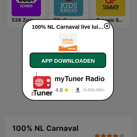
538 Zomer
Efteling
Qmusic Summer
100% NL Carnaval live luisteren
APP DOWNLOADEN
100% NL Carnaval