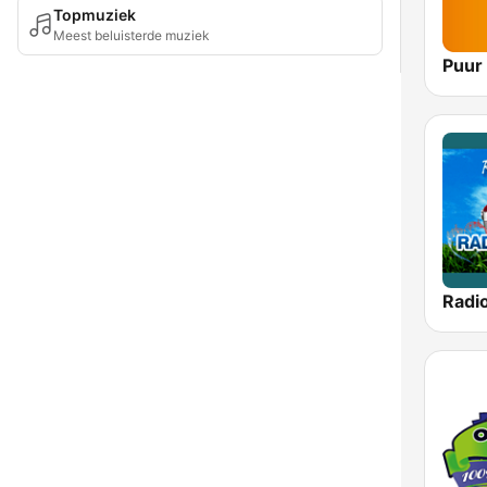
Topmuziek
Meest beluisterde muziek
Puur
Radi