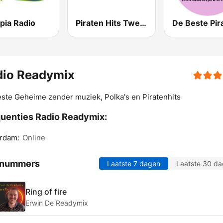
pia Radio
Piraten Hits Twente
dio Readymix
ste Geheime zender muziek, Polka's en Piratenhits
uenties Radio Readymix:
rdam:
Online
 nummers
Laatste 7 dagen
Laatste 30 d
Ring of fire
Erwin De Readymix