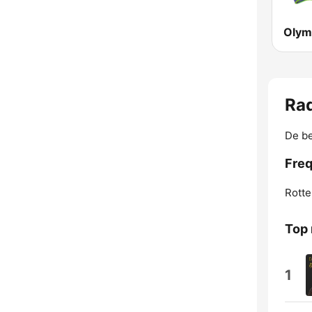
Olym
Ra
De be
Freq
Rotte
Top
1