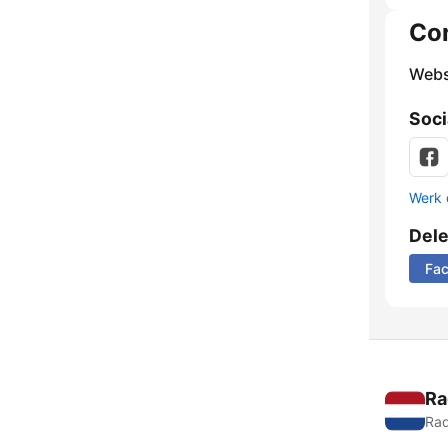
Co
Webs
Soci
Werk 
Del
Fa
Ra
Rad