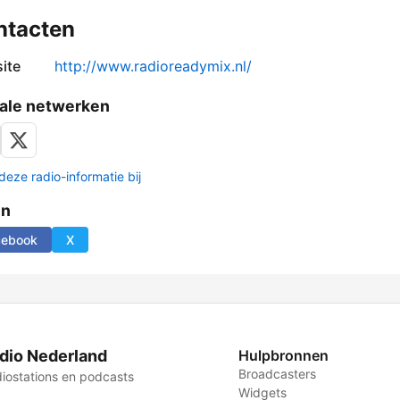
ntacten
ite
http://www.radioreadymix.nl/
ale netwerken
deze radio-informatie bij
en
cebook
X
dio Nederland
Hulpbronnen
Broadcasters
iostations en podcasts
Widgets