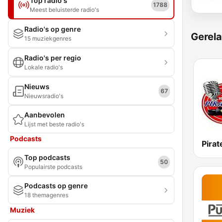
Top radio's
1788
Meest beluisterde radio's
Radio's op genre
Gerela
15 muziekgenres
Radio's per regio
Lokale radio's
Nieuws
67
Nieuwsradio's
Aanbevolen
Lijst met beste radio's
Podcasts
Pirat
Top podcasts
50
Populairste podcasts
Podcasts op genre
18 themagenres
Muziek