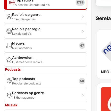
Top radio's
1788
Meest beluisterde radio's
Radio's op genre
Gerela
15 muziekgenres
Radio's per regio
Lokale radio's
Nieuws
67
Nieuwsradio's
Aanbevolen
Lijst met beste radio's
Podcasts
NPO 
Top podcasts
50
Populairste podcasts
Podcasts op genre
18 themagenres
Muziek