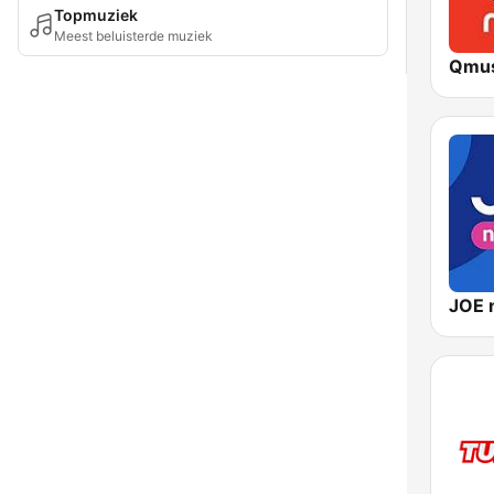
Topmuziek
Meest beluisterde muziek
Qmus
JOE 