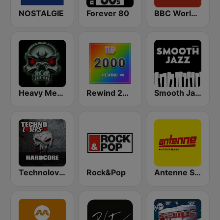
NOSTALGIE
Forever 80
BBC World Service
Heavy Metal Radio
Rewind 2000's
Smooth Jazz - Groov
Technolovers - HARDCORE
Rock&Pop
Antenne Steiermark