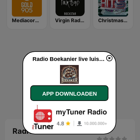
Mediacorp GOLD 905
Virgin Radio Music Star Pink Floyd
Christmas Hits Kerstradio
Radio Boekanier live luisteren
APP DOWNLOADEN
Radio Boekanier