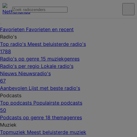
Favorieten
Favorieten en recent
Radio's
Top radio's
Meest beluisterde radio's
1788
Radio's op genre
15 muziekgenres
Radio's per regio
Lokale radio's
Nieuws
Nieuwsradio's
67
Aanbevolen
Lijst met beste radio's
Podcasts
Top podcasts
Populairste podcasts
50
Podcasts op genre
18 themagenres
Muziek
Topmuziek
Meest beluisterde muziek