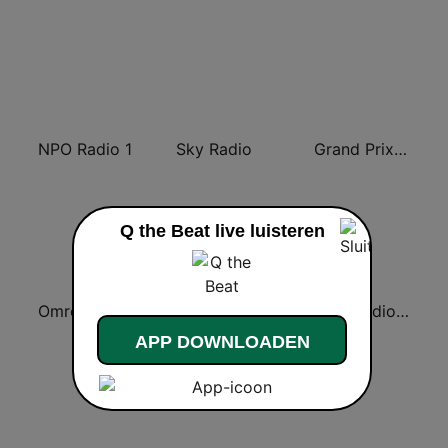
NPO Radio 1
Sky Radio
Grand Prix Radio
Q the Beat live luisteren
Omroep Brabant
Radio Continu
NPO Radio 3FM
APP DOWNLOADEN