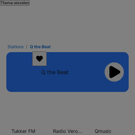
Thema wisselen
Stations
Q the Beat
Q the Beat
Tukker FM
Radio Veronica
Qmusic