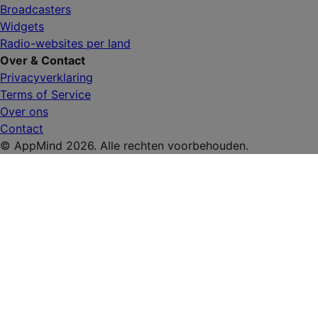
Broadcasters
Widgets
Radio-websites per land
Over & Contact
Privacyverklaring
Terms of Service
Over ons
Contact
© AppMind 2026. Alle rechten voorbehouden.