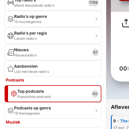
1788
Meest beluisterde radio's
Radio's op genre
15 muziekgenres
Radio's per regio
Lokale radio's
Nieuws
67
Nieuwsradio's
Aanbevolen
00
Lijst met beste radio's
Podcasts
Top podcasts
50
Populairste podcasts
Afleve
Podcasts op genre
18 themagenres
-
9
The 
Muziek
17 mrt. 