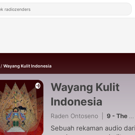
Wayang Kulit Indonesia
Wayang Kulit
Indonesia
Raden Ontoseno
|
9 - The Legend Of Bagong with Alm.Ki Seno Nugroho
Sebuah rekaman audio dar