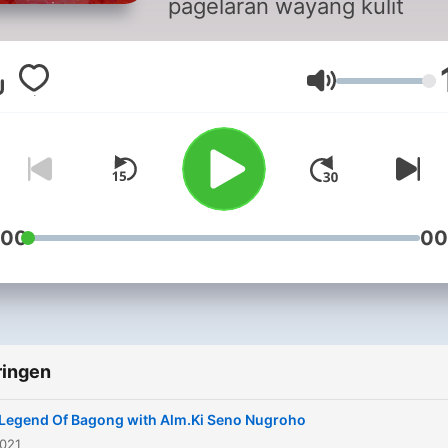
pagelaran wayang kulit
Volume
:00
00
ringen
Legend Of Bagong with Alm.Ki Seno Nugroho
2021