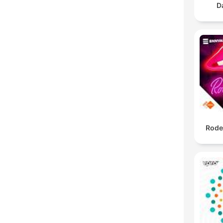
D
Rode