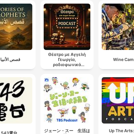
Θέατρο με Αγγελή
قصص الأنبيا
Γεωργία,
Wine Cam
ραδιοφωνικά
θεατρικά έργα
ジェーン・スー 生活は
Up The Arts
543電台