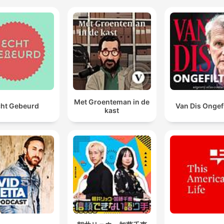
Met Groenteman in de
ht Gebeurd
Van Dis Ongef
kast