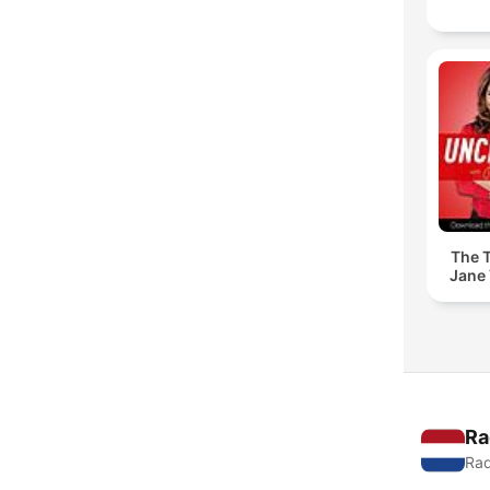
The T
Jane 
Ra
Rad