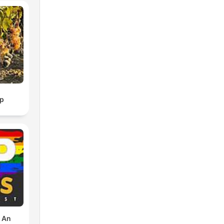
p
: An