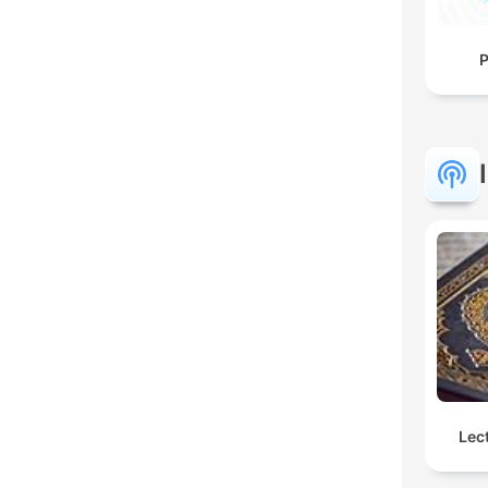
P
Lec