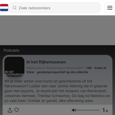
Podcasts
In het Rijksmuseum
Rijksmuseum, Rijksmuseum Amsterdam
|
146 - Point of
View - genderperspectief op de collectie
Wil je meer weten over kunst en geschiedenis uit het
Rijksmuseum? Luister dan naar Janine Abbring die in gesprek
gaat met experts. Je doorkruist het museum van Rembrandt,
Johannes Vermeer, Thérèse Schwartze, De slag bij Waterloo en
zo veel meer. Ontdek en geniet, elke aflevering weer.
1
x
Volume