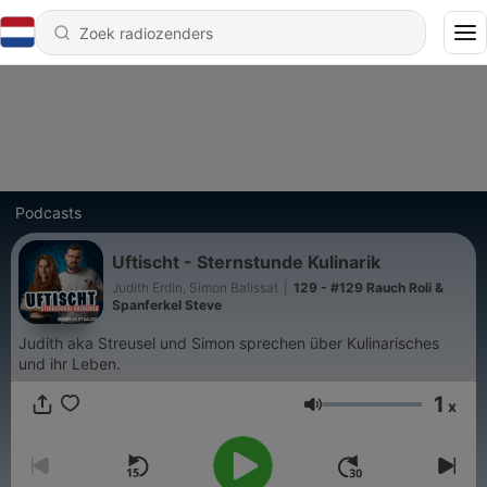
Podcasts
Uftischt - Sternstunde Kulinarik
Judith Erdin, Simon Balissat
|
129 - #129 Rauch Roli &
Spanferkel Steve
Judith aka Streusel und Simon sprechen über Kulinarisches
und ihr Leben.
1
x
Volume