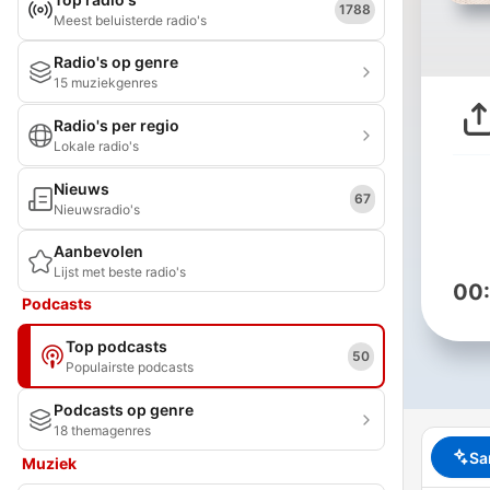
1788
Meest beluisterde radio's
Radio's op genre
15 muziekgenres
Radio's per regio
Lokale radio's
Nieuws
67
Nieuwsradio's
Aanbevolen
Lijst met beste radio's
00
Podcasts
Top podcasts
50
Populairste podcasts
Podcasts op genre
18 themagenres
Sa
Muziek