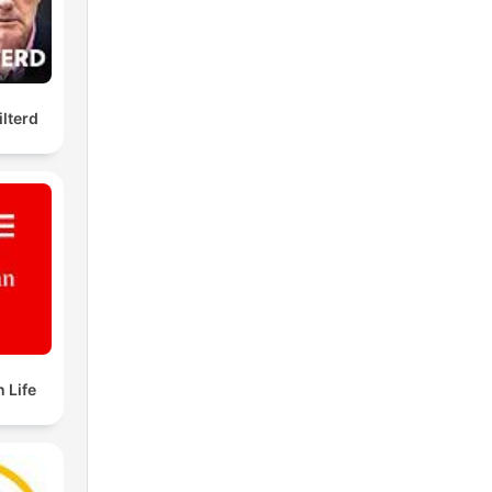
ilterd
n
og
 Life