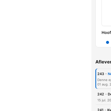
Hoof
Afleve
-
243
N
01 aug. 
-
242
D
15 jul. 2
-
241
Kv