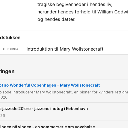
tragiske begivenheder i hendes liv,
herunder hendes forhold til William Godw
og hendes datter.
dstukken
Introduktion til Mary Wollstonecraft
00:00:04
Livet i Newington Green og det radikale miljø
00:02:30
ringen
Mødet med Joseph Johnson og de politiske
00:08:32
værker
ot so Wonderful Copenhagen - Mary Wollstonecraft
Revolutionen i Paris og forholdet til Imlay
00:11:52
2026
Rejsen til Skandinavien og besøget i Københav
00:15:03
e jazzede 20'ere - jazzens indtog i København
København efter branden og kvindens rolle
00:18:50
026
Genopbygningen af København
00:24:20
inden på vingen - en sommerserie om vovehalse