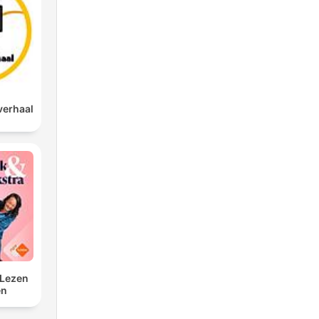
verhaal
 Lezen
en