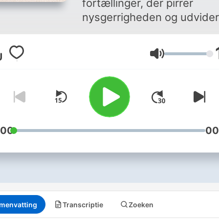
fortællinger, der pirrer
nysgerrigheden og udvider
forståelse af København, a
Danmark, af vores fælles fo
Volume
.Københavns historie er fyl
med drama, intriger, gys g
kærlighed - og uforglemme
skikkelser, der har formet 
kun byen, men også resten
Danmark. Perfekt til:
:00
00
Historieinteresserede,
københavnere og byens
gæster - og alle, der elske
god historie
menvatting
Transcriptie
Zoeken