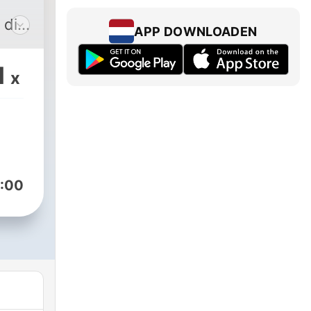
 din
APP DOWNLOADEN
f
rtid
1
x
dt
ru og
lige
ikke
 af
:00
r en