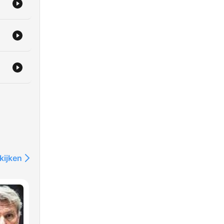
d,
kijken
at