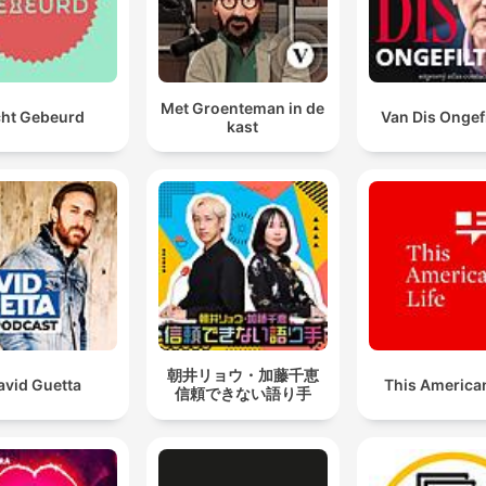
ødelæggelserne i København efter branden.
Kvinder bliver gjort svage og uvidende. Ikke af natur,
Met Groenteman in de
men af et uddannelsessystem og et samfund, der
ht Gebeurd
Van Dis Ongef
kast
nægter dem muligheder.
00:23:38 · Dette er kernen i Marys kritik af de
samfundsstrukturer, der begrænser kvinders intellektuelle
udvikling.
Han er alt det, Emily ikke er. Ærlig, principfast, og ha
gengælder hendes følelser.
00:26:30 · Dette beskriver Marys møde med William Godwin 
begyndelsen på et forhold baseret på ligeværd.
朝井リョウ・加藤千恵
avid Guetta
This American
信頼できない語り手