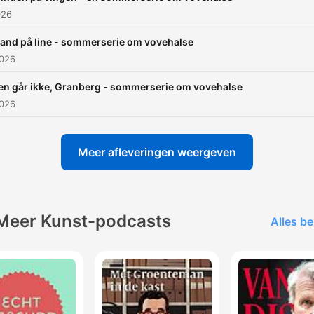
026
Marys liv, kærlighed og tragedie
00:25:46
and på line - sommerserie om vovehalse
lik op een hoofdstuk om direct naar dat moment te gaan
2026
tepunten
en går ikke, Granberg - sommerserie om vovehalse
2026
Jeg er ingenting
00:00:04 · Dette citat illustrerer den dybe personlige krise og
følelse af værdiløshed, som Mary oplevede i sit forhold.
Meer afleveringen weergeven
Jeg ønsker ikke, at kvinder skal have magt over mæn
men over sig selv.
Meer Kunst-podcasts
00:10:22 · Dette er et centralt budskab fra Marys værk om
Alles be
vigtigheden af kvinders selvstændighed og uddannelse.
Intet til at tiltrække det smagfulde øje, men meget til 
bedrøve det følsomme hjerte.
00:16:56 · Mary beskriver de rædselsvækkende syn af