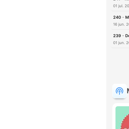
01 jul. 2
-
240
M
K
16 jun. 
Hoog
-
239
D
01 jun. 