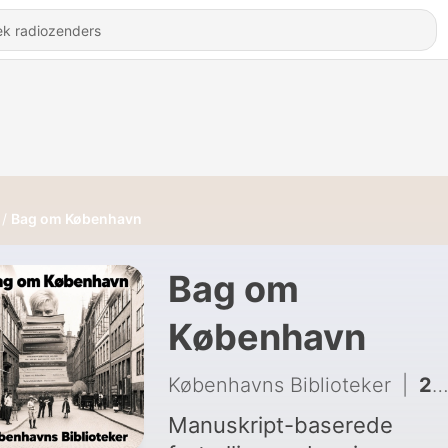
Bag om København
Bag om
København
Københavns Biblioteker
|
243 - Not so Wonderful Copenhagen - Mary Wollstonecraft
Manuskript-baserede