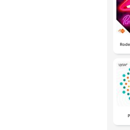
Rode
P