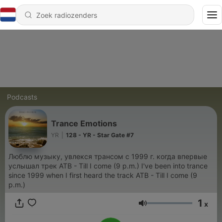
Podcasts
Trance Emotions
YR
|
128 - YR - Star Gate #7
Люблю музыку, увлекся трансом с 1999 г. когда впервые
услышал трек ATB - Till I come (9 p.m.) I've been into trance
since 1999 when I first heard the track ATB - Till I come (9
p.m.)
1
x
Volume