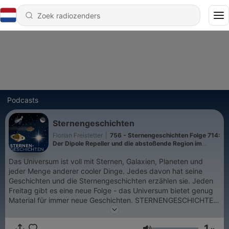
Podcasts
Sternengeschichten
Florian Freistetter
|
756 - Sternengeschichten Folge 714:
Der Dipole Repeller und die abstoßende Region im
Universum
Das Universum ist voll mit Sternen, Galaxien, Planeten und
jeder Menge anderer cooler Dinge. Jedes davon hat seine
Geschichten und die Sternengeschichten erzählen sie. Jeden
Freitag gibt es eine neue Folge - das Universum bietet genug
Material für immer neue Geschichten. STERNENGESCHICHTEN
LIVE TOUR 2025! Tickets unter https://sternengeschichten.live
Wer den Podcast finanziell unterstützen möchte, kann das hier
1