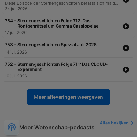
Diese Episode der Sternengeschichten befasst sich mit der wissenschaftshistorischen Bedeutung der Lemuria-Hypothese und dem Wandel unseres Verständnisses der Erddynamik. Der Podcast erläutert, wie die Beobachtung biologischer Verwandtschaften zwischen Arten auf weit entfernten Inseln im 19. Jahrhundert zur Theorie versunkener Landbrücken führte, bevor die Entdeckung der Plattentektonik das Konzept des Fixismus ablöste. Dabei wird auch beleuchtet, wie wissenschaftliche Spekulationen über einen versunkenen Kontinent von esoterischen Bewegungen wie der Theosophie aufgegriffen und in Richtung Science-Fiction und Fantasy transformiert wurden. Die Erzählung schließt mit einem Ausblick auf die Bedeutung tektonischer Prozesse für die Habitabilität von Planeten im Sonnensystem und darüber hinaus.
24 jul. 2026
-
754
Sternengeschichten Folge 712: Das
Röntgenrätsel um Gamma Cassiopeiae
17 jul. 2026
-
753
Sternengeschichten Spezial Juli 2026
14 jul. 2026
-
752
Sternengeschichten Folge 711: Das CLOUD-
Experiment
10 jul. 2026
Meer afleveringen weergeven
Alles bekijken
Meer Wetenschap-podcasts