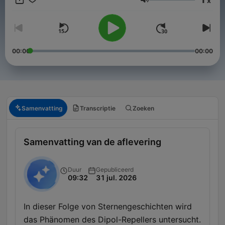
x
tun: Mit PayPal (https://www.paypal.me/florianfreistetter),
Volume
Patreon (https://www.patreon.com/sternengeschichten) oder
Steady (https://steadyhq.com/sternengeschichten)
00:00
00:00
Samenvatting
Transcriptie
Zoeken
Samenvatting van de aflevering
Duur
Gepubliceerd
09:32
31 jul. 2026
In dieser Folge von Sternengeschichten wird
das Phänomen des Dipol-Repellers untersucht.