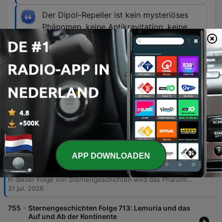
Der Dipol-Repeller ist kein mysteriöses
Phänomen, keine Antikravitation, keine
abstoßende Kraft, sondern eine große
Leere im lokalen Universum.
00:08:58 · Dies ist die abschließende
Zusammenfassung der wissenschaftlichen
Erkenntnis.
Afleveringen
-
756
Sternengeschichten Folge 714: Der Dipole
APP DOWNLOADEN
Repeller und die abstoßende Region im
Universum
In dieser Folge von Sternengeschichten wird das Phänomen des Dipol-Repellers untersucht. Anhand einer wissenschaftlichen Arbeit von Jehuda Hoffmann und seinem Team wird erläutert, dass die vermeintliche abstoßende Kraft im Universum kein Beweis für Antigravitation ist, sondern ein Resultat der großräumigen Bewegung von Galaxien in einem mitbewegten Koordinatensystem. Die Episode beleuchtet das Zusammenspiel zwischen massereichen Strukturen wie dem Shapley-Superhaufen und den leeren Regionen, den sogenannten Voids. Der Podcast erklärt die mathematische Methode, durch die die Expansion des Universums aus den Galaxienbewegungen herausgerechnet wird, um die zugrunde liegenden Gravitationsmuster sichtbar zu machen. Dabei wird verdeutlicht, wie die Entdeckung von unterdichten Regionen wie dem Dipol-Repeller dazu beiträgt, die Dynamik unseres kosmischen Nachbarschaftsraums und die Struktur des Superhaufens Laniakeia besser zu verstehen.
31 jul. 2026
-
755
Sternengeschichten Folge 713: Lemuria und das
Auf und Ab der Kontinente