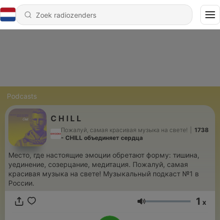
Podcasts
C H I L L
Пожалуй, самая красивая музыка на свете!
|
1738
- CHILL объединяет сердца
Место, где настоящие эмоции обретают форму: тишина,
уединение, созерцание, медитация. Пожалуй, самая
красивая музыка на свете! Музыкальный подкаст №1 в
России.
1
x
Volume