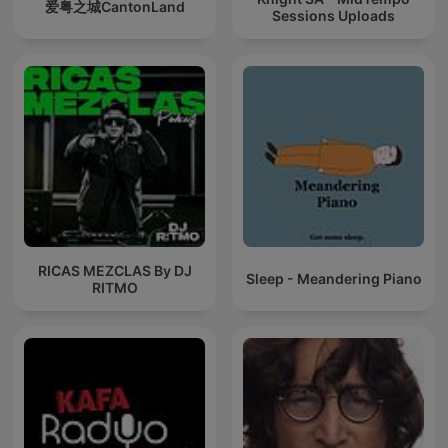
爱粤之城CantonLand
Sessions Uploads
RICAS MEZCLAS By DJ
Sleep - Meandering Piano
RITMO