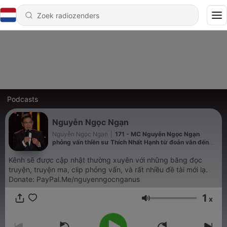
Podcasts
Nguyễn Ngọc Ngạn
Nguyễn Ngọc Ngạn
|
171 - MC Nguyễn Ngọc Ngạn
phỏng vấn thiền sư Thích Nhất Hạnh từ đoản văn đến
bạn nhạc "Bông Hồng Cài Áo"
Kênh sẽ được cập nhật thường xuyên với những băng đọc
truyện, truyện ma, clip phỏng vấn, và rất nhiều đề tài mới lạ.
Donate: PayPal.Me/nguyenngocnganus
1
x
Volume