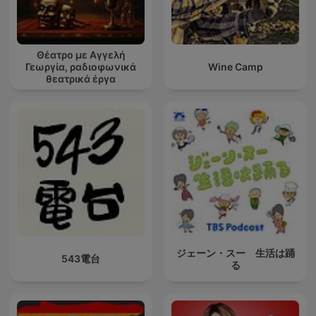
Θέατρο με Αγγελή
Γεωργία, ραδιοφωνικά
Wine Camp
θεατρικά έργα
ジェーン・スー 生活は踊
543電台
る