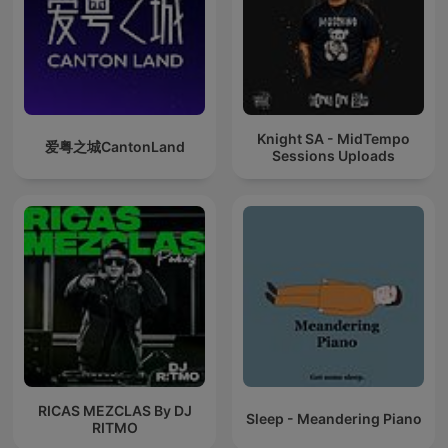
Knight SA - MidTempo
爱粤之城CantonLand
Sessions Uploads
RICAS MEZCLAS By DJ
Sleep - Meandering Piano
RITMO