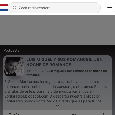
Podcasts
LUIS MIGUEL Y SUS ROMANCES.... EN
NOCHE DE ROMANCE
sorita67
|
2 - Luis miguel y sus romances en noche de
romance
El Sol de México nos ha regalado su estilo y su manera de
expresar sentimientos en cada canción , disfrutemos Puedes
disfrutar de este programa y de música romántica en
Soritaradio1.blogspot.com O descarga nuestra aplicación
Soritaradio Somos SoritaRadio La radio que es para tì The
radio That is for you