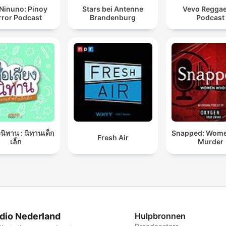
Ninuno: Pinoy
Stars bei Antenne
Vevo Regga
rror Podcast
Brandenburg
Podcast
ยงนิทาน : นิทานเด็ก
Snapped: Wom
Fresh Air
เล็ก
Murder
dio Nederland
Hulpbronnen