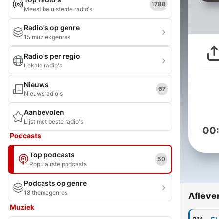
1788
Meest beluisterde radio's
Radio's op genre
15 muziekgenres
Radio's per regio
Lokale radio's
Nieuws
67
Nieuwsradio's
Aanbevolen
Lijst met beste radio's
00
Podcasts
Top podcasts
50
Populairste podcasts
Podcasts op genre
18 themagenres
Afleve
Muziek