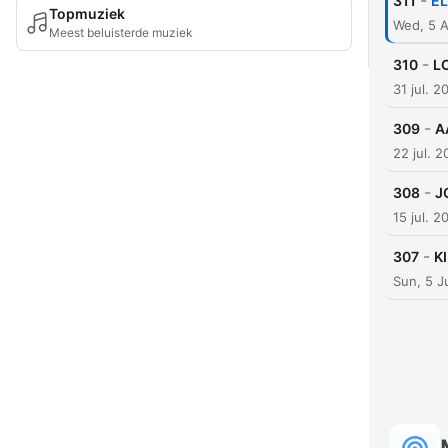
-
311
EL
Topmuziek
Wed, 5 
Meest beluisterde muziek
-
310
L
31 jul. 2
-
309
A
22 jul. 
-
308
J
15 jul. 2
-
307
K
Sun, 5 J