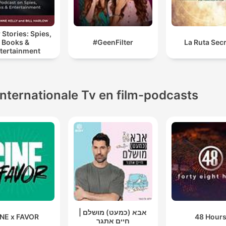
 Stories: Spies,
Books &
#GeenFilter
La Ruta Sec
tertainment
Internationale Tv en film-podcasts
אבא (כמעט) מושלם |
NE x FAVOR
48 Hour
חיים אתגר