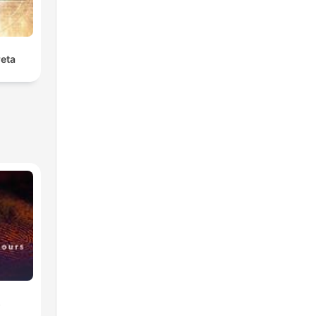
reta
s