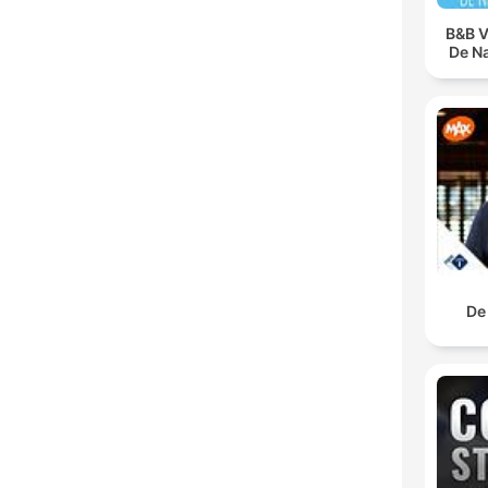
B&B V
De N
De