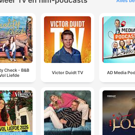
Meer Tv en film-podcasts
Alles be
ty Check - B&B
Victor Duidt TV
AD Media Po
Vol Liefde