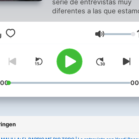
serie de entrevistas muy
diferentes a las que estam
acostumbrados. Divertidas
polémicas, emotivas, pero
Volume
sobre todo muy adictivas.
:00
00
ringen