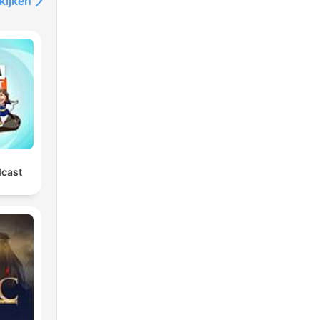
kijken
dcast