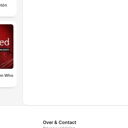
etón
en Who
Over & Contact