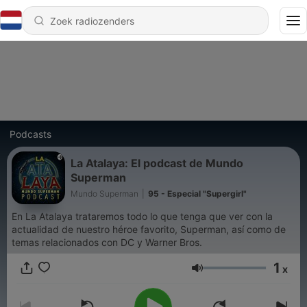
Podcasts
La Atalaya: El podcast de Mundo
Superman
Mundo Superman
|
95 - Especial "Supergirl"
En La Atalaya trataremos todo lo que tenga que ver con la
actualidad de nuestro héroe favorito, Superman, así como de
temas relacionados con DC y Warner Bros.
1
x
Volume