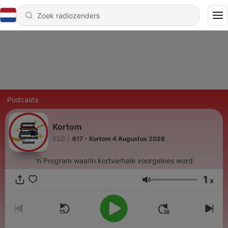
Podcasts
Kortom
RSG
|
617 - Kortom 4 Augustus 2026
’n Program waarin kortverhale voorgelees word
1
x
Volume