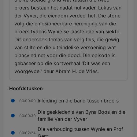
broers bestaan het nadat hul vader, Lukas van
der Vyver, die eiendom verdeel het. Die storie
volg die emosioneerbare hereniging van die
broers tydens Wynie se laaste dae van siekte.
Dit ondersoek temas van vergifnis, die gewig
van stilte en die uiteindelike versoening wat
plaasvind net voor die dood. Die episode is
gebaseer op die kortverhaal 'Dit was een
voorgevoel' deur Abram H. de Vries.
Hoofdstukken
Inleiding en die band tussen broers
00:00:00
Die geskiedenis van Byna Boos en die
00:00:30
familie Van der Vyver
Die verhouding tussen Wynie en Prof
00:02:24
Gert