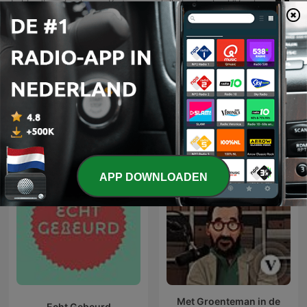
In hierdie episode van Kortom word die kortverhaal 'Vraakproes as milkshake' deur Nelia Engelbrecht aangebied. Die storie volg Marnus, 'n jongman wat met sy 'boelieboekie' probeer oorleef het deur onsigbaar te bly en die reëls van die skoolteken te volg om die aandag van boelies te vermy. Die vertelling neem die luisteraar deur Marnus se herinneringe aan sy skooldae, sy verhouding met sy oupa (Uncle Joe) en sy vriendskap met Dineke. Die storie bereik 'n klimaks wanneer Marnus en Dineke 'n plan beraam om wraak te neem op die skool se boelies tydens 'n Halloween-sokkie deur gebruik te maak van ultraviolet-ink.
07 jul. 2026
Meer afleveringen weergeven
Alles bekijken
Meer Kunst-podcasts
APP DOWNLOADEN
Met Groenteman in de
Echt Gebeurd