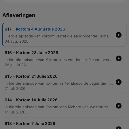
Afleveringen
-
617
Kortom 4 Augustus 2026
Hierdie episode van Kortom vertel die aangrypende verhaal van 'n verhouding tussen twee broers, Wynie en Prof Gert, wat deur erfenis en stil swaarte gekenmerk is. Die vertelling fokus op die plaas, Byna Boos, en die verdeelde grond wat tussen die twee broers bestaan het nadat hul vader, Lukas van der Vyver, die eiendom verdeel het. Die storie volg die emosioneerbare hereniging van die broers tydens Wynie se laaste dae van siekte. Dit ondersoek temas van vergifnis, die gewig van stilte en die uiteindelike versoening wat plaasvind net voor die dood. Die episode is gebaseer op die kortverhaal 'Dit was een voorgevoel' deur Abram H. de Vries.
04 aug. 2026
-
616
Kortom 28 Julie 2026
In hierdie episode van Kortom lees voorleeser Richard van Westhuizen uit Jan Horen se vertellings, wat fokus op die onherbergsame Skedelkus en persoonlike familie-erfenis. Die eerste deel beskryf 'n avontuurlike 4x4-toer deur die Skedelkus, waar die uitdagings van sandduine, swaar voertuie en die unieke karakter van masjiene bespreek word. Die vertelling gebruik die metafoor dat elke motor 'n eie karakter het, soortgelyk aan 'n mens se vrou. Die tweede deel verskuif na 'n hartroerende herinnering aan 'n 100ste verjaarsdagviering vir 'n moeder en die afsterwe van 'n vader op haar eie verjaarsdag. Die episode weef temas van avontuur, tegnologie, familie-tragedie en veerkragtigheid saam deur middel van Jan Horen se nostalgiese stories.
28 jul. 2026
-
615
Kortom 21 Julie 2026
In hierdie episode van Kortom vertel Elseby de Jager die hartroerende verhaal 'Een hondse hart'. Dit handel oor die emosionele reis van 'n emigrant wat na 19 jaar in Kanada terugkeer na Suid-Afrika. Die vertelling verken temas van herinnering, verlies en aanpassing terwyl die hoofkarakter haar nuwe lewe in die Vrystaat begin met die aankoms van 'n nuwe hond, Toffie. Die storie weef die pyn van die verlies van haar hond Sam, wat nie die aanpassing in Canada kon oorleef nie, saam met die uitdagings van hervestiging. Dit is 'n deernisvolle kyk na hoe mense en diere nuwe tuistes vind en die spore van verlede en hede in hul siele agterlaat.
21 jul. 2026
-
614
Kortom 14 Julie 2026
In hierdie episode van Kortom lees Richard van Westhuizen drie kortverhale uit Jan Horn se bundel, Stories in die Waaigras. Die vertellings neem luisteraars deur 'n humoristiese kyk op die chaos van die korona-inperkings, insluitend die uitdagings van om 'n concertina te leer speel en die gevare van 'n ou Kirby-stofsuier. Die inhoud fokus op die frustrasies rondom die 'jy mag nie'-regulasies in Suid-Afrika, die onduidelikheid van regstoepassing tydens die pandemie, en die absurde logika van tabakverbodsbepalings. Die episode bied 'n nostalgiese en skertende blik op die daagliks lewe tydens 'n nasionale krisis.
14 jul. 2026
-
613
Kortom 7 Julie 2026