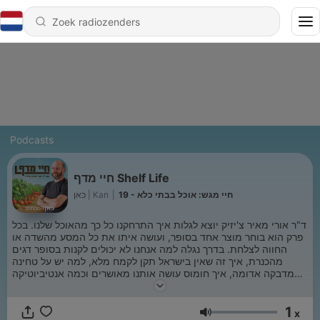
Podcasts
חיי מדף Shelf Life
כאן | Kan
|
19 - חיי מגש: אוכל בבתי כלא
ד"ר אורי מאיר צ'יזיק יוצא לגלות איך התרחקנו כל כך מהאוכל שלנו. בכל
פרק הוא בוחר מוצר אחד בסופר, ועושה איתו את כל המסע מהשדה או
החווה לצלחת. בדרך נגלה למה אנחנו לא יכולים לקנות בסופר דגים
מהכנרת, איך זה שאין בישראל תקן לקמח מלא, למה יש על טחינה
מדבקה אדומה, איך חומוס עושה אותנו מאושרים וכמה אנטיביוטיקה
באמת יש בעוף שלנו. סיבוב הקניות הבא כבר לא ייראה לכם אותו דבר
1
x
Volume