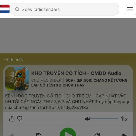
Podcasts
KHO TRUYỆN CỔ TÍCH - CMDD Audio
CHÚ MÈO ĐI DÉP
|
509 - (EP.506) CHÀNG RỂ TƯƠNG
LAI- CỔ TÍCH XỨ CHÙA THÁP
KÊNH ĐỌC TRUYỆN CỔ TÍCH CHO TRẺ EM - CẬP NHẬT VÀO
9H TỐI CÁC NGÀY THỨ 3,5,7 VÀ CHỦ NHẬT Truy cập fanpage
của chương trình tại https://bit.ly/2XxVIXa
1
x
Volume