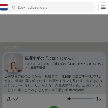
Podcasts
広瀬すずの「よはくじかん」
TOKYO FM
|
214 - 広瀬すずの「よはくじかん」#148 ゲス
ト：細田守監督
仕事や目の前のことから一旦離れて、無目的に過ごす午後のひと
とき。 音楽に耳を傾けたり、映画やドラマを見たり、大好きな友
達とおしゃべりしたり… そんな「余白の時間」を、広瀬すずとい
っしょに過ごしてみませんか？ #広瀬すず #tokyofm
1
x
Volume