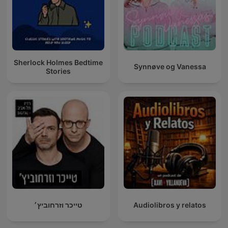
Sherlock Holmes Bedtime
Synnøve og Vanessa
Stories
טייכר וזרחוביץ׳
Audiolibros y relatos