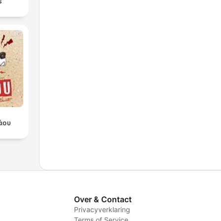
s
άου
Over & Contact
Privacyverklaring
Terms of Service