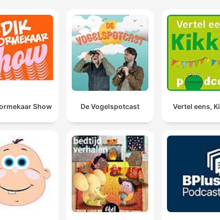
oormekaar Show
De Vogelspotcast
Vertel eens, K