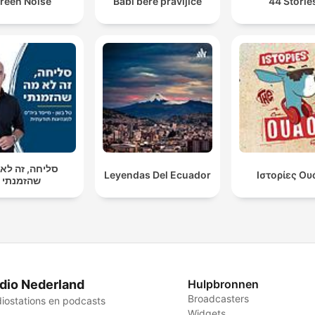
reen Noise
Babi bere pravljice
44 Storie
סליחה, זה לא
Leyendas Del Ecuador
Ιστορίες Ου
שהזמנתי
dio Nederland
Hulpbronnen
Broadcasters
iostations en podcasts
Widgets