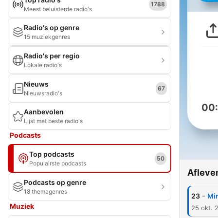
1788
Meest beluisterde radio's
Radio's op genre
15 muziekgenres
Radio's per regio
Lokale radio's
Nieuws
67
Nieuwsradio's
00
Aanbevolen
Lijst met beste radio's
Podcasts
Top podcasts
50
Populairste podcasts
Afleve
Podcasts op genre
18 themagenres
-
23
Min
Muziek
25 okt. 