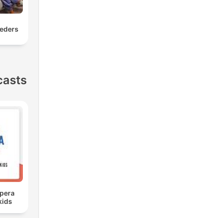
eders
casts
opera
kids