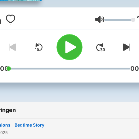
Volume
:00
00
ringen
ions - Bedtime Story
2025