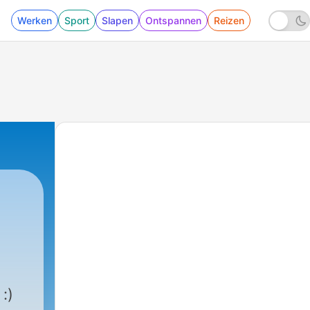
Werken
Sport
Slapen
Ontspannen
Reizen
:)