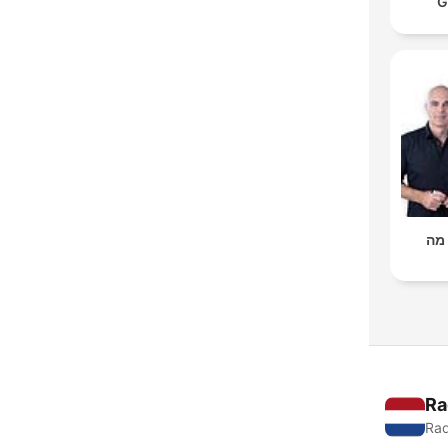
G
 מה
Ra
Rad