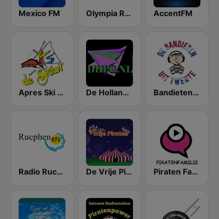
Mexico FM
Olympia Radio
AccentFM
Apres Ski Radio
De Hollandse Piraten Gigant
Bandieten uit Twente - Piratenmuziek
Radio Rucphen
De Vrije Piraten
Piraten Familie