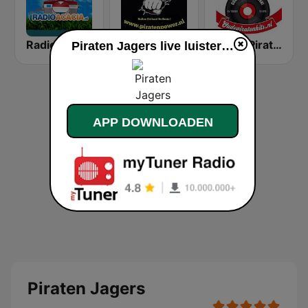
Radio Acacia
PiratenPower
Oude Piratenhits
Piraten Jagers live luisteren
APP DOWNLOADEN
Piraten Jagers