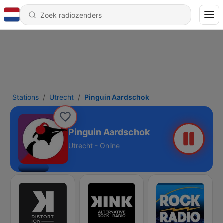
Stations
Utrecht
Pinguin Aardschok
Pinguin Aardschok
Utrecht - Online