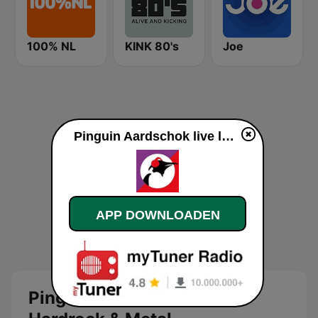
100% NL
KINK 80's
Joe
Pinguin Aardschok live luisteren
APP DOWNLOADEN
Pinguin Aardschok Radio: