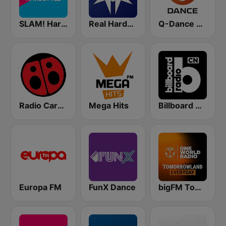
SLAM! Hardstyle
Real Hardstyle
Q-Dance Radio
Radio Carolina
Mega Hits
Billboard Radio - EDM/Club
Europa FM
FunX Dance
bigFM Tomorrowland One World Radio