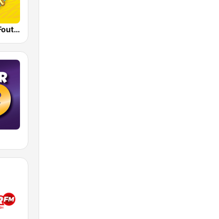
Qmusic Het Foute Uur