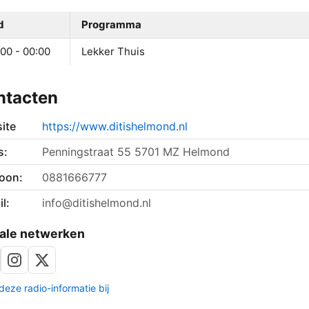
d
Programma
00 - 00:00
Lekker Thuis
ntacten
ite
https://www.ditishelmond.nl
s:
Penningstraat 55 5701 MZ Helmond
foon:
0881666777
l:
info@ditishelmond.nl
ale netwerken
deze radio-informatie bij