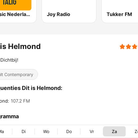
Qmusic Nederlandstalig
Joy Radio
Tukker FM
 is Helmond
 Dichtbij!
lt Contemporary
uenties Dit is Helmond:
ond:
107.2 FM
gramma
Ma
Di
Wo
Do
Vr
Za
Z