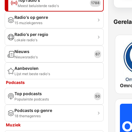
Top radio's
1788
Meest beluisterde radio's
Radio's op genre
Gerela
15 muziekgenres
Radio's per regio
Lokale radio's
Nieuws
67
Nieuwsradio's
Aanbevolen
Lijst met beste radio's
Podcasts
Omro
Top podcasts
50
Populairste podcasts
Podcasts op genre
18 themagenres
Muziek