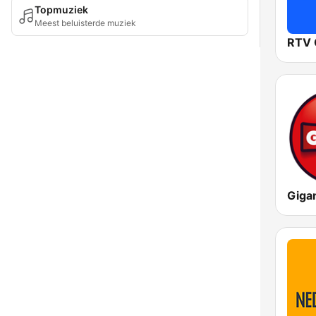
Topmuziek
Meest beluisterde muziek
RTV 
Giga