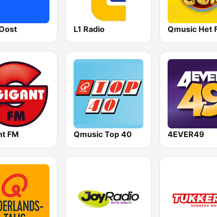
Oost
L1 Radio
nt FM
Qmusic Top 40
4EVER49