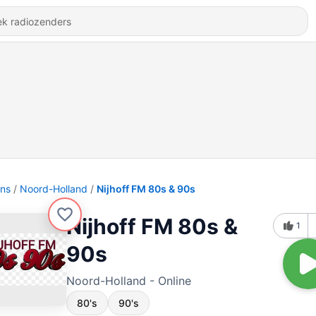
ons
Noord-Holland
Nijhoff FM 80s & 90s
Nijhoff FM 80s &
1
90s
Noord-Holland - Online
80's
90's