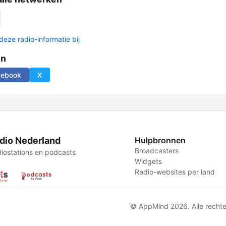
deze radio-informatie bij
en
cebook
X
dio Nederland
Hulpbronnen
Broadcasters
iostations en podcasts
Widgets
Radio-websites per land
© AppMind 2026. Alle recht