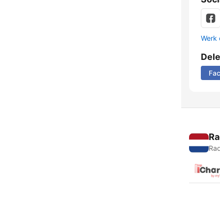
Werk 
Del
Fa
Ra
Rad