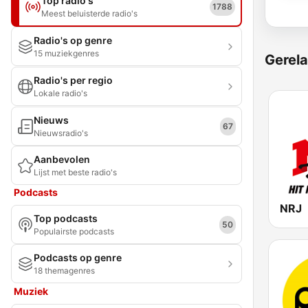
Top radio's
1788
Meest beluisterde radio's
Radio's op genre
15 muziekgenres
Gerela
Radio's per regio
Lokale radio's
Nieuws
67
Nieuwsradio's
Aanbevolen
Lijst met beste radio's
Podcasts
NRJ
Top podcasts
50
Populairste podcasts
Podcasts op genre
18 themagenres
Muziek