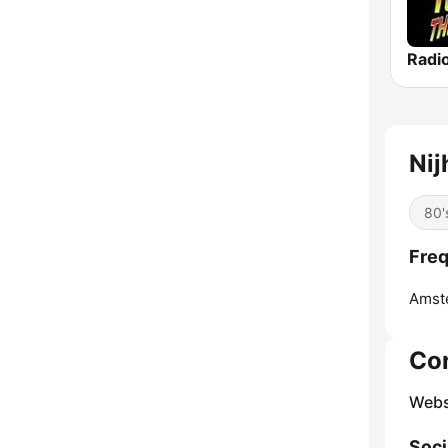
Nij
80'
Freq
Amst
Co
Webs
Soci