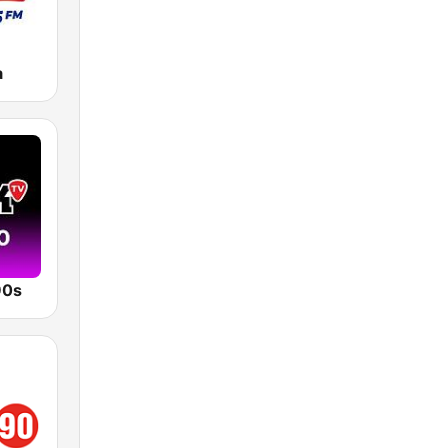
a
90s