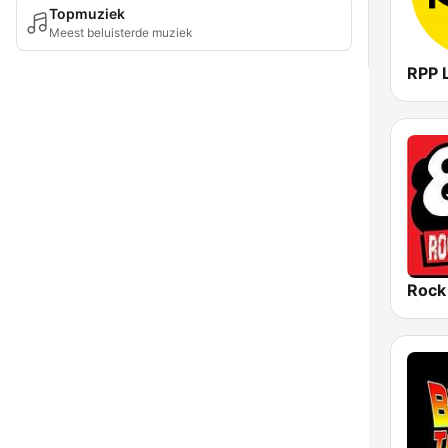
Topmuziek
Meest beluisterde muziek
RPP 