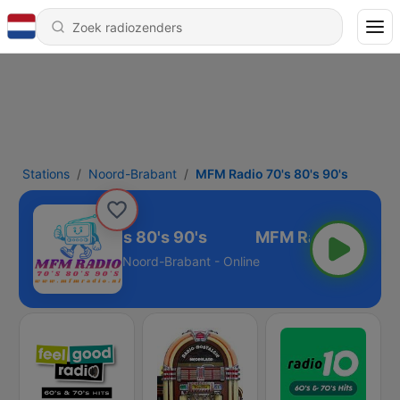
Stations
Noord-Brabant
MFM Radio 70's 80's 90's
MFM Radio 70's 80's 90's
Noord-Brabant - Online