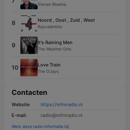
7
Stevan Bloema
Noord , Oost , Zuid , West
8
Rayvalentino
It's Raining Men
9
The Weather Girls
Love Train
10
The O'Jays
Contacten
Website
https://mfmradio.nl
E-mail:
radio@mfmradio.nl
Werk deze radio-informatie bij