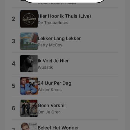
Renan Bakker Music
Hier Hoor Ik Thuis (Live)
2
De Troubadours
Lekker Lang Lekker
3
Patty McCoy
Ik Voel Je Hier
4
Wudstik
24 Uur Per Dag
5
Wolter Kroes
Geen Vershil
6
Om Je Oren
Beleef Het Wonder