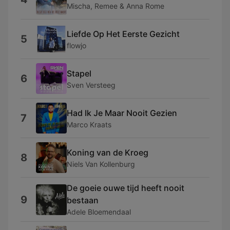
Mischa, Remee & Anna Rome
Liefde Op Het Eerste Gezicht
5
flowjo
Stapel
6
Sven Versteeg
Had Ik Je Maar Nooit Gezien
7
Marco Kraats
Koning van de Kroeg
8
Niels Van Kollenburg
De goeie ouwe tijd heeft nooit
9
bestaan
Adele Bloemendaal