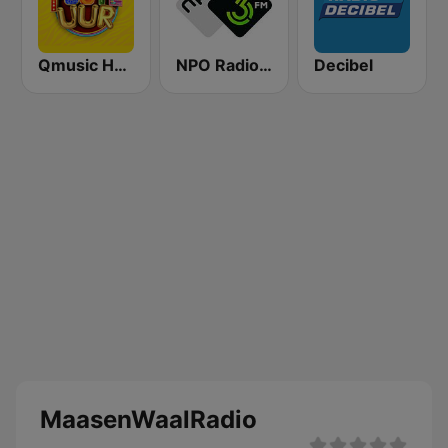
Qmusic Het Foute Uur
NPO Radio 3FM
Decibel
MaasenWaalRadio