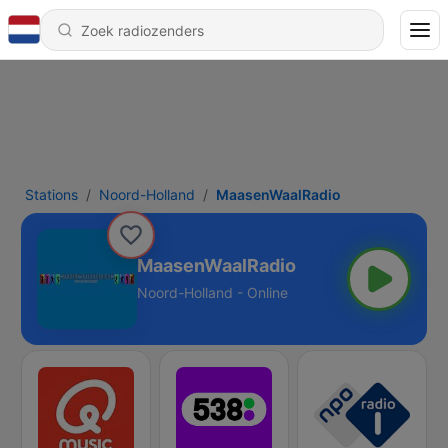
Stations
Noord-Holland
MaasenWaalRadio
MaasenWaalRadio
Noord-Holland - Online