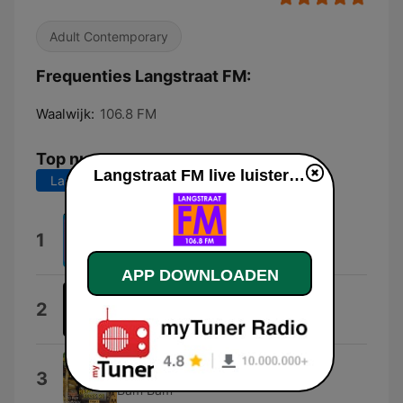
Adult Contemporary
Frequenties Langstraat FM:
Waalwijk:
106.8 FM
Top nummers
Langstraat FM live luisteren
Laatste 7 dagen
Laatste 30 dagen
Wakker voor de Wekker
1
Marc Pop
APP DOWNLOADEN
Kingdom of Fear
2
East Cameron Folkcore
Bam Bam
3
Bam Bam