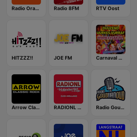
Radio Oranje
Radio 8FM
RTV Oost
HITZZZ!!
JOE FM
Carnaval Radio cvZAK.nl
Arrow Classic Rock
RADIONL Editie Zuid Holland
Radio Goud Van Oud