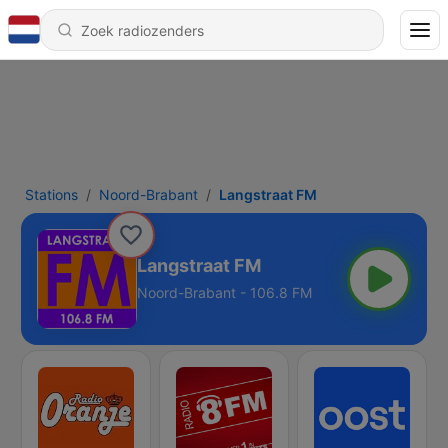
Stations
Noord-Brabant
Langstraat FM
Langstraat FM
Noord-Brabant - 106.8 FM