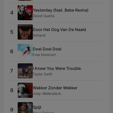
Yesterday (feat. Bebe Rexha)
4
David Guetta
Door Het Oog Van De Naald
5
Armand
Doei Doei Doei
6
Free Nootzart
I Knew You Were Trouble.
7
Taylor Swift
Wakker Zonder Wekker
8
Joop Wellerdieck
Spijt
9
Roxy Dekker