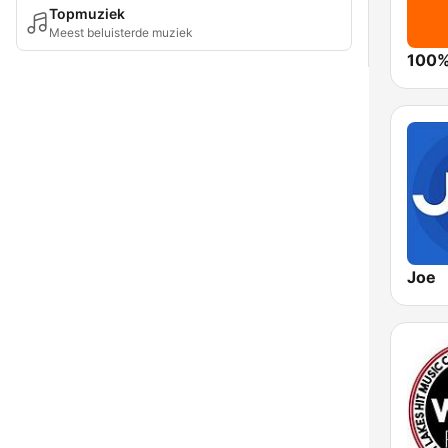
Topmuziek
Meest beluisterde muziek
100%
Joe