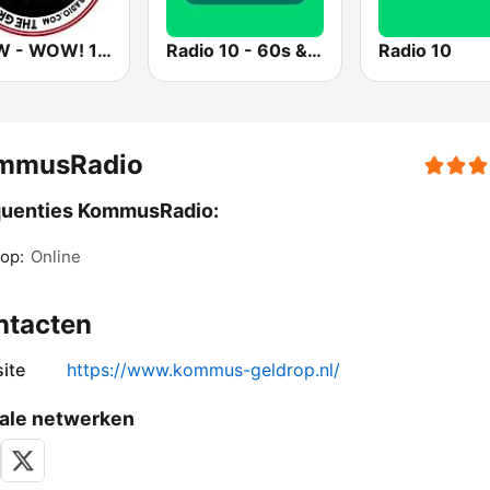
WIOW - WOW! 102.3
Radio 10 - 60s & 70s Hits
Radio 10
mmusRadio
quenties KommusRadio:
op:
Online
ntacten
ite
https://www.kommus-geldrop.nl/
ale netwerken