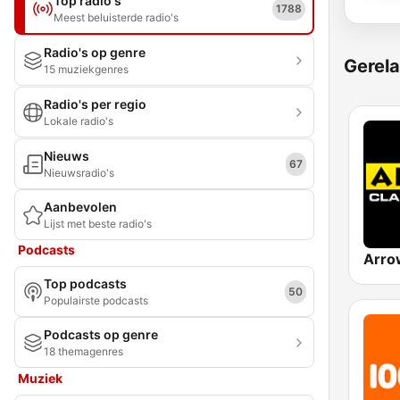
Top radio's
1788
Meest beluisterde radio's
Radio's op genre
Gerela
15 muziekgenres
Radio's per regio
Lokale radio's
Nieuws
67
Nieuwsradio's
Aanbevolen
Lijst met beste radio's
Podcasts
Top podcasts
50
Populairste podcasts
Podcasts op genre
18 themagenres
Muziek