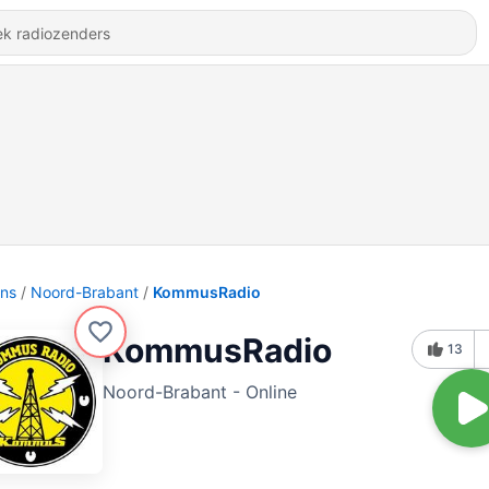
ons
Noord-Brabant
KommusRadio
KommusRadio
13
Noord-Brabant - Online