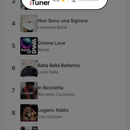
3
Gianni Togni
Non Sono una Signora
4
Loredana Bertè
Gimme Love
5
Alexia
Balla Balla Ballerino
6
Lucio Dalla
In Bicicletta
7
Riccardo Cocciante
Lugano Addio
8
Ivan Graziani