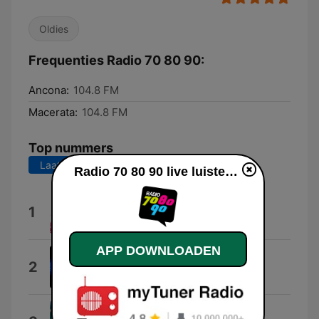
Oldies
Frequenties Radio 70 80 90:
Ancona:
104.8 FM
Macerata:
104.8 FM
Top nummers
Laatste 7 dagen
Laatste 30 dagen
Radio 70 80 90 live luisteren
70/80/90
1
Aste
APP DOWNLOADEN
Segnale orario
2
Stivodj
Semplice