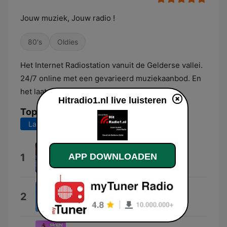
Jouw muziek, Jouw radio !
80's
Oldies
Het Internet Radiostation vanuit de Gelderse vallei.
24/7 online met een gevarieerd muziekaanbod. En
het laatste nieuws en het weerbericht.
Hitradio1.nl live luisteren
Top nummers
Laatste 7 dagen
Laatste 30 dagen
24 Uur Per Dag
1
APP DOWNLOADEN
Wolter Kroes
Luister Naar Je Lach
2
Momentum [NL]