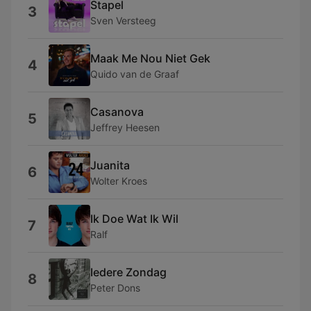
Stapel
3
Sven Versteeg
Maak Me Nou Niet Gek
4
Quido van de Graaf
Casanova
5
Jeffrey Heesen
Juanita
6
Wolter Kroes
Ik Doe Wat Ik Wil
7
Ralf
Iedere Zondag
8
Peter Dons