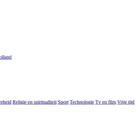
olland
rheid
Religie en spiritualiteit
Sport
Technologie
Tv en film
Vrije tijd