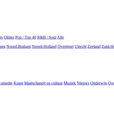
ts
Oldies
Pop / Top 40
R&B / Soul
Alle
urg
Noord-Brabant
Noord-Holland
Overijssel
Utrecht
Zeeland
Zuid-H
omedie
Kunst
Maatschappij en cultuur
Muziek
Nieuws
Onderwijs
Ove