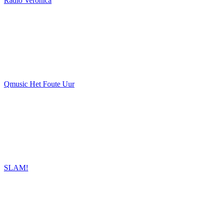
Radio Veronica
Qmusic Het Foute Uur
SLAM!