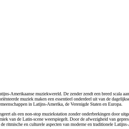
tijns-Amerikaanse muziekwereld. De zender zendt een breed scala aan ri
iënteerde muziek maken een essentieel onderdeel uit van de dagelijkse
gemeenschappen in Latijns-Amerika, de Verenigde Staten en Europa.
ert als een non-stop muziekstation zonder onderbrekingen door uitgeb
namiek van de Latin-scene weerspiegelt. Door de afwezigheid van gepre
op de ritmische en culturele aspecten van moderne en traditionele Latijn