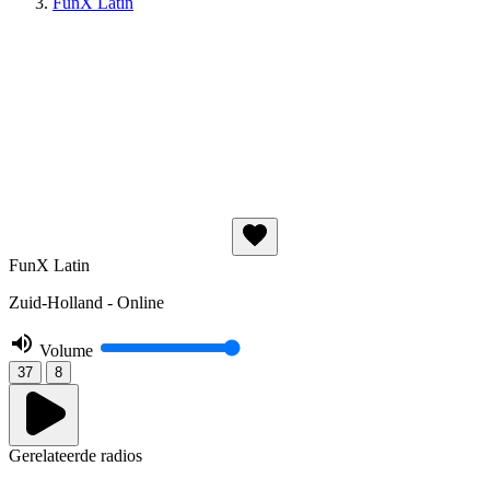
FunX Latin
FunX Latin
Zuid-Holland - Online
Volume
37
8
Gerelateerde radios