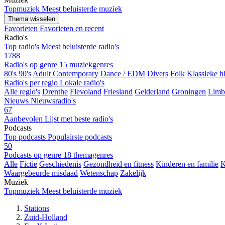
Topmuziek
Meest beluisterde muziek
Thema wisselen
Favorieten
Favorieten en recent
Radio's
Top radio's
Meest beluisterde radio's
1788
Radio's op genre
15 muziekgenres
80's
90's
Adult Contemporary
Dance / EDM
Divers
Folk
Klassieke hi
Radio's per regio
Lokale radio's
Alle regio's
Drenthe
Flevoland
Friesland
Gelderland
Groningen
Limb
Nieuws
Nieuwsradio's
67
Aanbevolen
Lijst met beste radio's
Podcasts
Top podcasts
Populairste podcasts
50
Podcasts op genre
18 themagenres
Alle
Fictie
Geschiedenis
Gezondheid en fitness
Kinderen en familie
K
Waargebeurde misdaad
Wetenschap
Zakelijk
Muziek
Topmuziek
Meest beluisterde muziek
Stations
Zuid-Holland