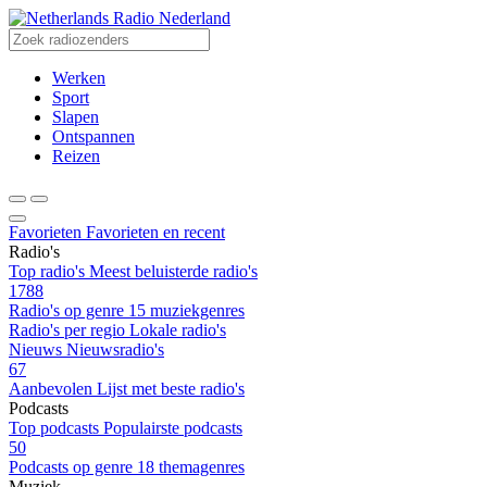
Radio Nederland
Werken
Sport
Slapen
Ontspannen
Reizen
Favorieten
Favorieten en recent
Radio's
Top radio's
Meest beluisterde radio's
1788
Radio's op genre
15 muziekgenres
Radio's per regio
Lokale radio's
Nieuws
Nieuwsradio's
67
Aanbevolen
Lijst met beste radio's
Podcasts
Top podcasts
Populairste podcasts
50
Podcasts op genre
18 themagenres
Muziek