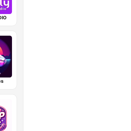
DIO
es