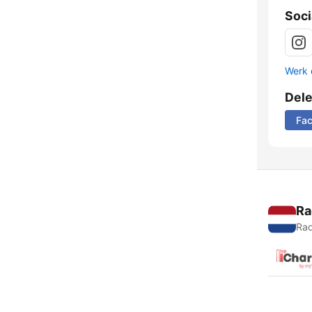
Soci
Werk 
Del
Fa
Ra
Rad