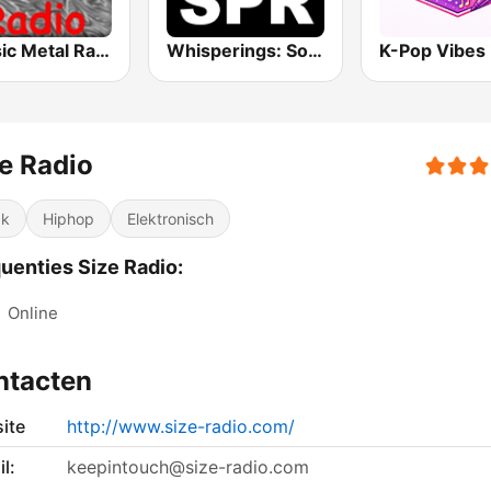
Classic Metal Radio
Whisperings: Solo Piano Radio
K-Pop Vibes
e Radio
ck
Hiphop
Elektronisch
uenties Size Radio:
:
Online
ntacten
ite
http://www.size-radio.com/
l:
keepintouch@size-radio.com