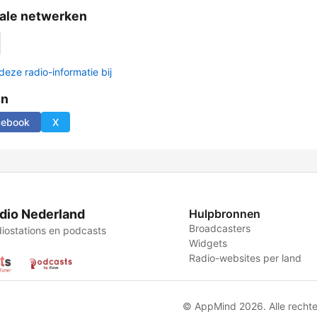
ale netwerken
deze radio-informatie bij
en
cebook
X
dio Nederland
Hulpbronnen
Broadcasters
iostations en podcasts
Widgets
Radio-websites per land
© AppMind 2026. Alle recht