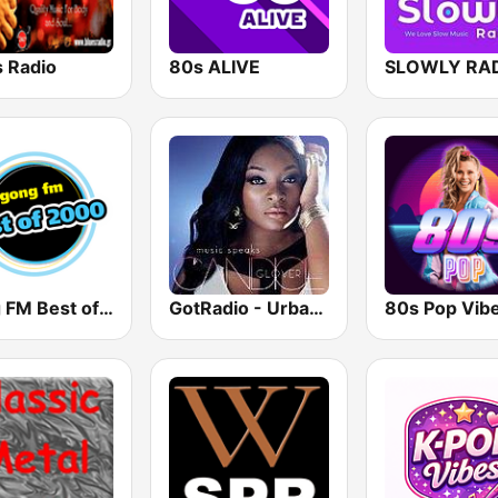
s Radio
80s ALIVE
SLOWLY RA
Gong FM Best of 2000
GotRadio - Urban Lounge
80s Pop Vib