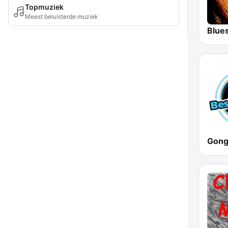
Topmuziek
Meest beluisterde muziek
Blue