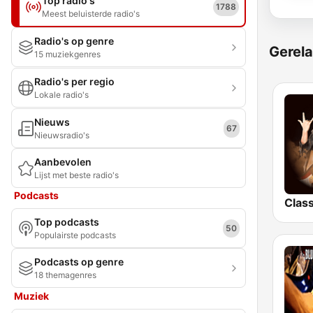
Top radio's
1788
Meest beluisterde radio's
Radio's op genre
Gerela
15 muziekgenres
Radio's per regio
Lokale radio's
Nieuws
67
Nieuwsradio's
Aanbevolen
Lijst met beste radio's
Podcasts
Top podcasts
50
Populairste podcasts
Podcasts op genre
18 themagenres
Muziek