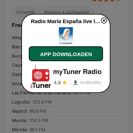
Christelijk
Religieus & Spiritualiteit
Radio María España live luisteren
Frequenties Radio María España:
Albacete:
102.2 FM
Barcelona:
Online
APP DOWNLOADEN
Burgos:
90.7 FM
Ceuta:
96.8 FM
Gasteiz / Vitoria:
95.3 FM
Ibiza:
104.8 FM
Las Palmas de Gran Canaria:
88.0 FM
Logroño:
103.6 FM
Madrid:
96.9 FM
Murcia:
104.3 FM
Mérida:
96.1 FM