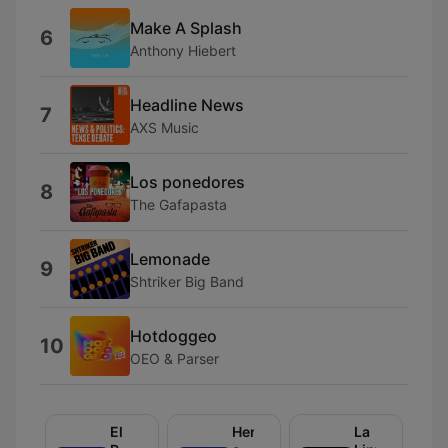
Make A Splash
6
Anthony Hiebert
Headline News
7
AXS Music
Los ponedores
8
The Gafapasta
Lemonade
9
Shtriker Big Band
Hotdoggeo
10
OEO & Parser
El
Herrera
La