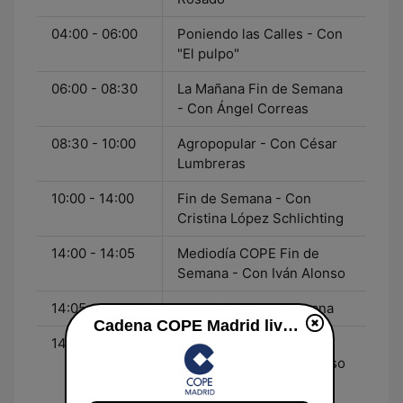
04:00 - 06:00
Poniendo las Calles - Con
"El pulpo"
06:00 - 08:30
La Mañana Fin de Semana
- Con Ángel Correas
08:30 - 10:00
Agropopular - Con César
Lumbreras
10:00 - 14:00
Fin de Semana - Con
Cristina López Schlichting
14:00 - 14:05
Mediodía COPE Fin de
Semana - Con Iván Alonso
14:05 - 14:30
El Espejo Fin de Semana
Cadena COPE Madrid live luisteren
14:30 - 15:00
Mediodía COPE Fin de
Semana - Con Iván Alonso