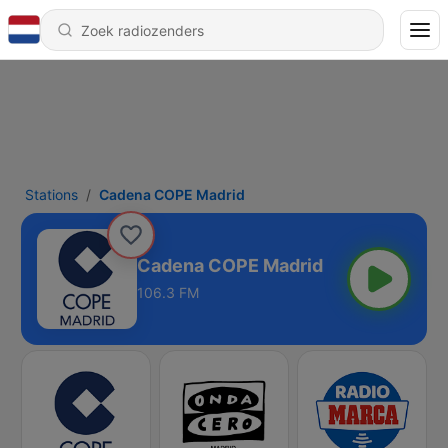
Stations
Cadena COPE Madrid
Cadena COPE Madrid
106.3 FM