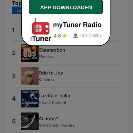
Top nummers
APP DOWNLOADEN
Laatste 7 dagen
Laatste 30 dagen
Geopolitical News
1
Marc Dall'Anese
Connection
2
Elastica
Ode to Joy
3
Kashido
La vita e' bella
4
Nicola Piovani
Atlantis?
5
Robert De Fresnes