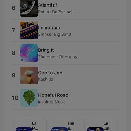
Atlantis?
6
Robert De Fresnes
Lemonade
7
Shtriker Big Band
Bring It
8
The Home Of Happy
Ode to Joy
9
Kashido
Hopeful Road
10
Inspired Music
El
Herrera
La
Partidazo
en
Linterna