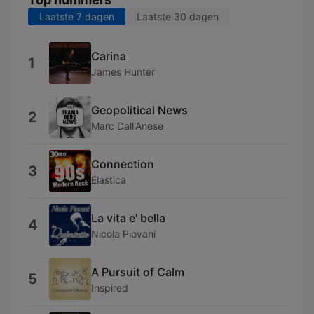
Laatste 7 dagen
Laatste 30 dagen
Carina
1
James Hunter
Geopolitical News
2
Marc Dall'Anese
Connection
3
Elastica
La vita e' bella
4
Nicola Piovani
A Pursuit of Calm
5
Inspired