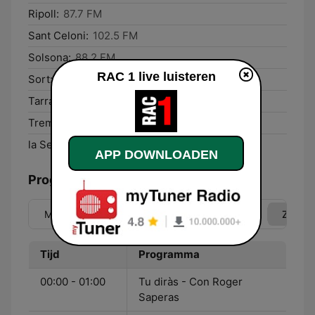
Ripoll:
87.7 FM
Sant Celoni:
102.5 FM
Solsona:
88.2 FM
RAC 1 live luisteren
Sort:
90.1 FM
Tarragona:
99.2 FM
Tremp:
98.8 FM
la Seu d'Urgell:
92.9 FM
APP DOWNLOADEN
Programma
Ma
Di
Wo
Do
Vr
Za
Zo
Tijd
Programma
00:00 - 01:00
Tu diràs - Con Roger
Saperas